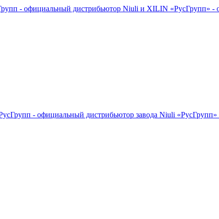
«РусГрупп» - 
«РусГрупп» 