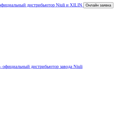
официальный диcтрибьютор Niuli и XILIN
Онлайн заявка
- официальный диcтрибьютор завода Niuli