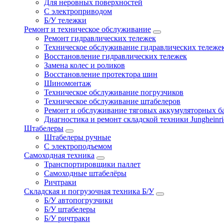
Для неровных поверхностей
С электроприводом
Б/У тележки
Ремонт и техническое обслуживание
Ремонт гидравлических тележек
Техническое обслуживание гидравлических тележе
Восстановление гидравлических тележек
Замена колес и роликов
Восстановление протектора шин
Шиномонтаж
Техническое обслуживание погрузчиков
Техническое обслуживание штабелеров
Ремонт и обслуживание тяговых аккумуляторных б
Диагностика и ремонт складской техники Jungheinri
Штабелеры
Штабелеры ручные
С электроподъемом
Самоходная техника
Транспортировщики паллет
Самоходные штабелёры
Ричтраки
Складская и погрузочная техника Б/У
Б/У автопогрузчики
Б/У штабелеры
Б/У ричтраки