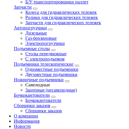
Б/У транспортировщики паллет
Запчасти
Колеса для гидравлических тележек
Ролики для гидравлических тележек
Запчасти для гидравлических тележек
Автопогрузчики
Дизельные
Газ-бензиновые
Электропогрузчики
Подъемные столы
Столы передвижные
С электроподъемом
Подъемники телескопические
Одноместные подъемники
Двухместные подъемники
Ножничные подъемники
Самоходные
Зацепные (несамоходные)
Бочкокантователи
Бочкокантователи
Сборщики заказов
Сборщики заказов
О компании
Информация
Новости