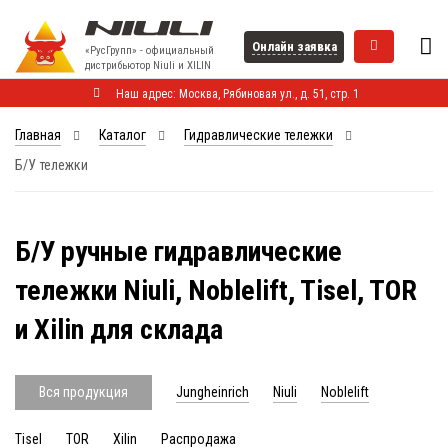
Онлайн заявка
«РусГрупп» - официальный
диcтрибьютор Niuli и XILIN
Наш адрес: Москва, Рябиновая ул., д. 51, стр. 1
Главная
Каталог
Гидравлические тележки
Б/У тележки
Б/У ручные гидравлические
тележки Niuli, Noblelift, Tisel, TOR
и Xilin для склада
Jungheinrich
Niuli
Noblelift
Вся продукция
Tisel
TOR
Xilin
Распродажа