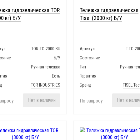
ежка гидравлическая TOR
Тележка гидравлическая
0 кг) Б/У
Tisel (2000 кг) Б/У
кул
TOR-TG-2000-BU
Артикул
T-TG-20
ояние
Б/У
Состояние
Ручная тележка
Тип
Ручная те
нтия
Есть
Гарантия
д
TOR INDUSTRIES
Бренд
TISEL Tec
Нет в наличии
Нет в нали
апросу
По запросу