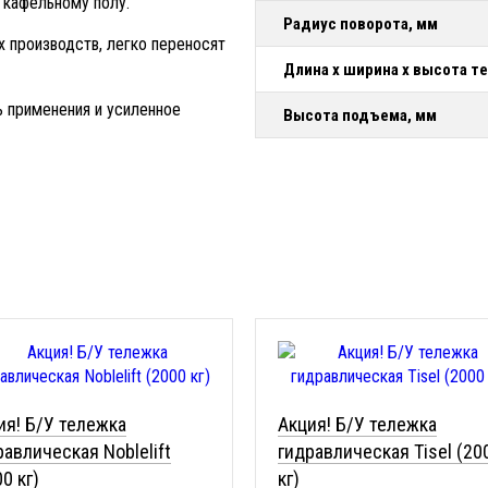
о кафельному полу.
Радиус поворота, мм
 производств, легко переносят
Длина х ширина х высота т
 применения и усиленное
Высота подъема, мм
ия! Б/У тележка
Акция! Б/У тележка
равлическая Noblelift
гидравлическая Tisel (20
0 кг)
кг)