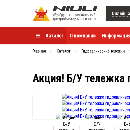
Онлайн з
«РусГрупп» - официальный
диcтрибьютор Niuli и XILIN
Каталог
О компании
Информаци
Главная
Каталог
Гидравлические тележки
Акция! Б/У тележка 