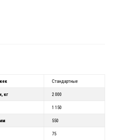
жек
Стандартные
, кг
2 000
1 150
 мм
550
75