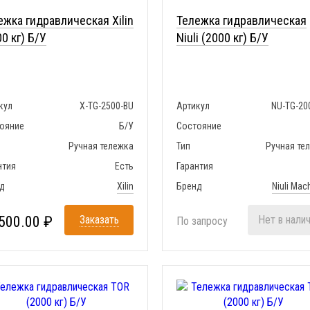
ежка гидравлическая Xilin
Тележка гидравлическая
0 кг) Б/У
Niuli (2000 кг) Б/У
кул
X-TG-2500-BU
Артикул
NU-TG-20
ояние
Б/У
Состояние
Ручная тележка
Тип
Ручная те
нтия
Есть
Гарантия
д
Xilin
Бренд
Niuli Mac
500.00 ₽
Заказать
Нет в нали
По запросу