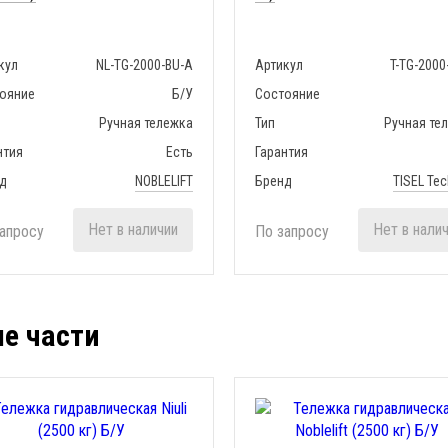
кул
NL-TG-2000-BU-A
Артикул
T-TG-2000
ояние
Б/У
Состояние
Ручная тележка
Тип
Ручная те
нтия
Есть
Гарантия
д
NOBLELIFT
Бренд
TISEL Tec
Нет в наличии
Нет в нали
апросу
По запросу
ые части