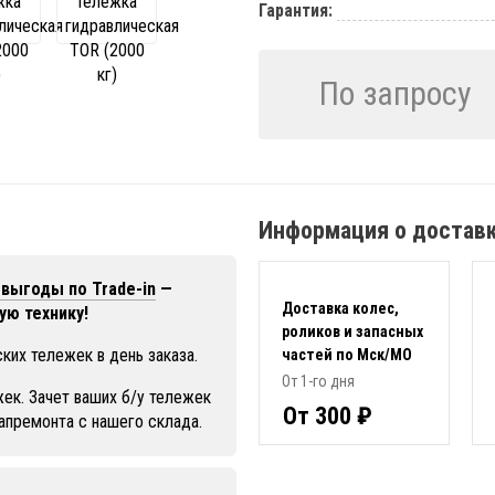
Гарантия:
По запросу
Информация о достав
выгоды по Trade-in
—
Доставка колес,
ую технику!
роликов и запасных
ких тележек в день заказа.
частей по Мск/МО
От 1-го дня
ек. Зачет ваших б/у тележек
От 300 ₽
капремонта с нашего склада.