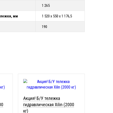
1 265
ележки, мм
1 520 х 550 х 1 176,5
190
Акция! Б/У тележка
00
гидравлическая Xilin (2000
кг)