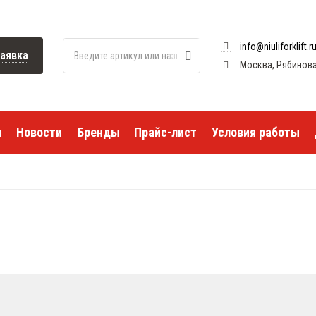
info@niuliforklift.r
аявка
Москва, Рябиновая 
я
Новости
Бренды
Прайс-лист
Условия работы