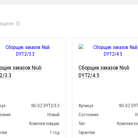
зделе: 3)
рщик заказов Niuli
Сборщик заказов Niuli
2/3.3
DYT2/4.5
кул
NU-SZ-DYT2/3.3
Артикул
NU-SZ-DYT
ояние
Новый
Состояние
Н
Комплектовщик
Тип
Комплекто
нтия
1 год
Гарантия