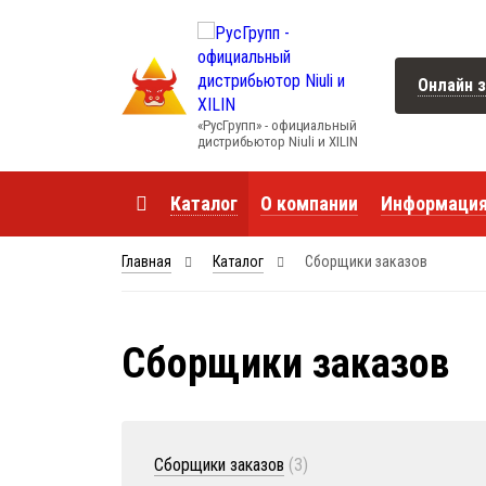
Онлайн з
«РусГрупп» - официальный
диcтрибьютор Niuli и XILIN
Каталог
О компании
Информаци
Главная
Каталог
Сборщики заказов
Сборщики заказов
Сборщики заказов
(3)