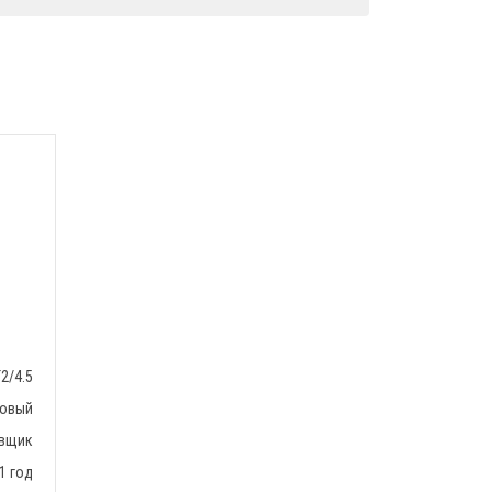
2/4.5
овый
вщик
1 год