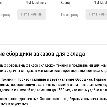
д
Niuli Machinery
Бренд
Niuli Mac
Нет в наличии
Нет в нали
апросу
По запросу
ые сборщики заказов для склада
ных современных видов складской техники и предназначен для комп
х задач на складах, в магазинах или в производственном цехах, г
й техники —
горизонтальные
и
вертикальные сборщики
. Первые
илами, позволяющими захватывать паллеты скомплектованными из
ддонов и с высотой подъема вил до 1580 мм, что очень удобно в ст
ются высокоуровневыми. Они позволяют подбирать и комплектовать 
ться и опускаться.