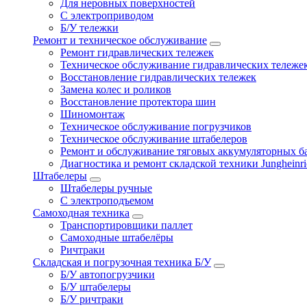
Для неровных поверхностей
С электроприводом
Б/У тележки
Ремонт и техническое обслуживание
Ремонт гидравлических тележек
Техническое обслуживание гидравлических тележе
Восстановление гидравлических тележек
Замена колес и роликов
Восстановление протектора шин
Шиномонтаж
Техническое обслуживание погрузчиков
Техническое обслуживание штабелеров
Ремонт и обслуживание тяговых аккумуляторных б
Диагностика и ремонт складской техники Jungheinri
Штабелеры
Штабелеры ручные
С электроподъемом
Самоходная техника
Транспортировщики паллет
Самоходные штабелёры
Ричтраки
Складская и погрузочная техника Б/У
Б/У автопогрузчики
Б/У штабелеры
Б/У ричтраки