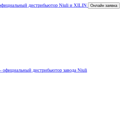
официальный диcтрибьютор Niuli и XILIN
Онлайн заявка
- официальный диcтрибьютор завода Niuli