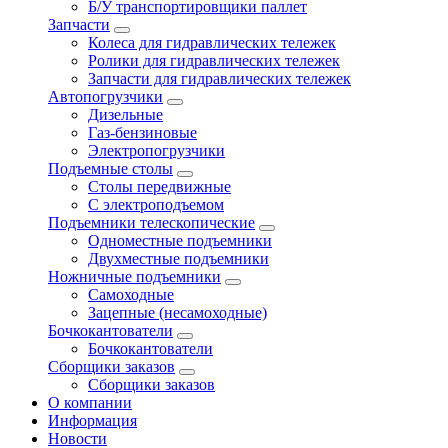
Б/У транспортировщики паллет
Запчасти
Колеса для гидравлических тележек
Ролики для гидравлических тележек
Запчасти для гидравлических тележек
Автопогрузчики
Дизельные
Газ-бензиновые
Электропогрузчики
Подъемные столы
Столы передвижные
С электроподъемом
Подъемники телескопические
Одноместные подъемники
Двухместные подъемники
Ножничные подъемники
Самоходные
Зацепные (несамоходные)
Бочкокантователи
Бочкокантователи
Сборщики заказов
Сборщики заказов
О компании
Информация
Новости