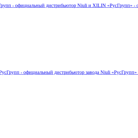
«РусГрупп» - 
«РусГрупп» 