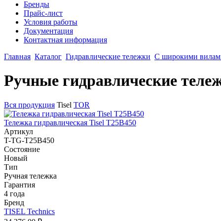
Бренды
Прайс-лист
Условия работы
Документация
Контактная информация
Главная
Каталог
Гидравлические тележки
С широкими вилам
Ручные гидравлические тележ
Вся продукция
Tisel
TOR
Тележка гидравлическая Tisel T25B450
Артикул
T-TG-T25B450
Состояние
Новый
Тип
Ручная тележка
Гарантия
4 года
Бренд
TISEL Technics