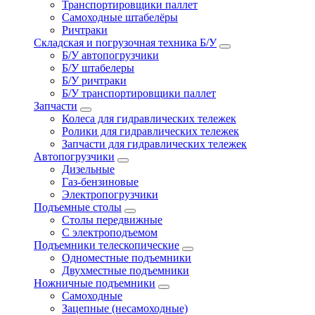
Транспортировщики паллет
Самоходные штабелёры
Ричтраки
Складская и погрузочная техника Б/У
Б/У автопогрузчики
Б/У штабелеры
Б/У ричтраки
Б/У транспортировщики паллет
Запчасти
Колеса для гидравлических тележек
Ролики для гидравлических тележек
Запчасти для гидравлических тележек
Автопогрузчики
Дизельные
Газ-бензиновые
Электропогрузчики
Подъемные столы
Столы передвижные
С электроподъемом
Подъемники телескопические
Одноместные подъемники
Двухместные подъемники
Ножничные подъемники
Самоходные
Зацепные (несамоходные)