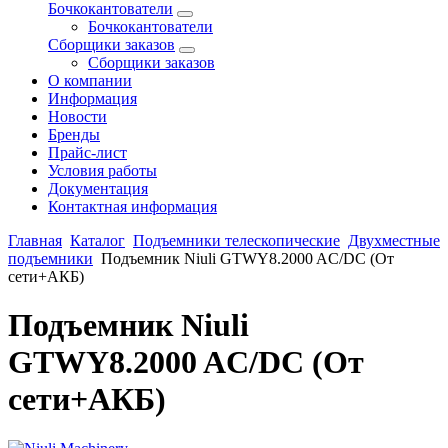
Бочкокантователи
Бочкокантователи
Сборщики заказов
Сборщики заказов
О компании
Информация
Новости
Бренды
Прайс-лист
Условия работы
Документация
Контактная информация
Главная
Каталог
Подъемники телескопические
Двухместные
подъемники
Подъемник Niuli GTWY8.2000 AC/DC (От
сети+АКБ)
Подъемник Niuli
GTWY8.2000 AC/DC (От
сети+АКБ)