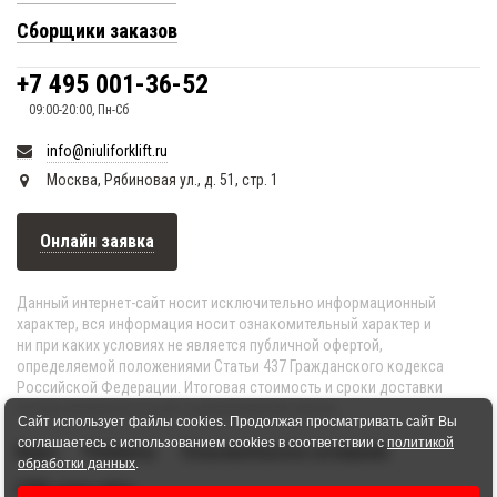
Сборщики заказов
+7 495 001-36-52
09:00-20:00, Пн-Сб
info@niuliforklift.ru
Москва, Рябиновая ул., д. 51, стр. 1
Онлайн заявка
Данный интернет-сайт носит исключительно информационный
характер, вся информация носит ознакомительный характер и
ни при каких условиях не является публичной офертой,
определяемой положениями Статьи 437 Гражданского кодекса
Российской Федерации. Итоговая стоимость и сроки доставки
согласовываются после подтверждения заказа.
Сайт использует файлы cookies. Продолжая просматривать сайт Вы
соглашаетесь с использованием cookies в соответствии с
политикой
Видео
Реквизиты
Пользовательское соглашение
обработки данных
.
HTML-карта сайта