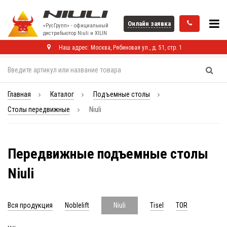
Онлайн заявка
«РусГрупп» - официальный
диcтрибьютор Niuli и XILIN
Наш адрес: Москва, Рябиновая ул., д. 51, стр. 1
Главная
Каталог
Подъемные столы
Столы передвижные
Niuli
Передвижные подъемные столы
Niuli
Вся продукция
Noblelift
Tisel
TOR
Niuli