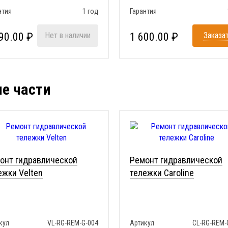
нтия
1 год
Гарантия
90.00 ₽
Нет в наличии
1 600.00 ₽
Заказа
ые части
онт гидравлической
Ремонт гидравлической
ежки Velten
тележки Caroline
кул
VL-RG-REM-G-004
Артикул
CL-RG-REM-