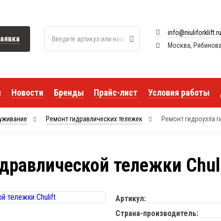
info@niuliforklift.r
аявка
Москва, Рябиновая 
я
Новости
Бренды
Прайс-лист
Условия работы
луживание
Ремонт гидравлических тележек
Ремонт гидроузла г
дравлической тележки Chuli
Артикул:
Страна-производитель: