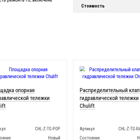
Стоимость
щадка опорная
Распределительный клап
равлической тележки
гидравлической тележки
ift
Chulift
кул
CHL-Z-TG-POP
Артикул
CHL-Z-TG-R
ояние
Новый
Состояние
Н