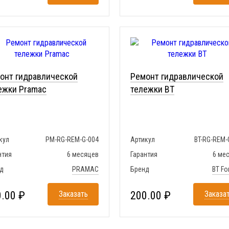
онт гидравлической
Ремонт гидравлической
ежки Pramac
тележки BT
кул
PM-RG-REM-G-004
Артикул
BT-RG-REM-
нтия
6 месяцев
Гарантия
6 ме
д
PRAMAC
Бренд
BT For
.00 ₽
Заказать
200.00 ₽
Заказа