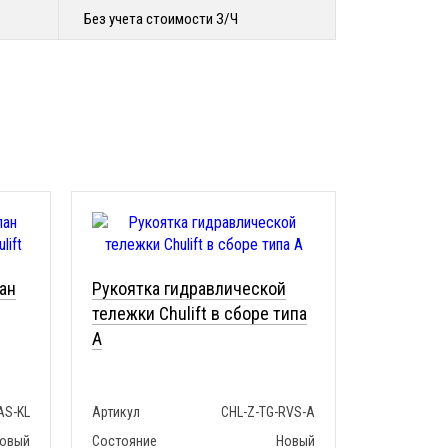
Без учета стоимости З/Ч
ан
Рукоятка гидравлической
тележки Chulift в сборе типа
A
AS-KL
Артикул
CHL-Z-TG-RVS-A
овый
Состояние
Новый