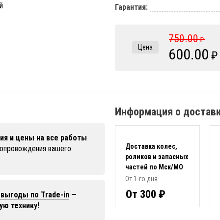
Гарантия:
750.00
₽
Цена
600.00
₽
Информация о достав
ия и цены на все работы
Доставка колес,
сопровождения вашего
роликов и запасных
частей по Мск/МО
От 1-го дня
От 300 ₽
выгоды по Trade-in
—
ую технику!