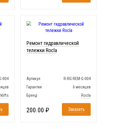
Ремонт гидравлической
тележки Rocla
G-004
Артикул
R-RG-REM-G-004
сяцев
Гарантия
6 месяцев
klifts
Бренд
Rocla
ть
200.00 ₽
Заказать