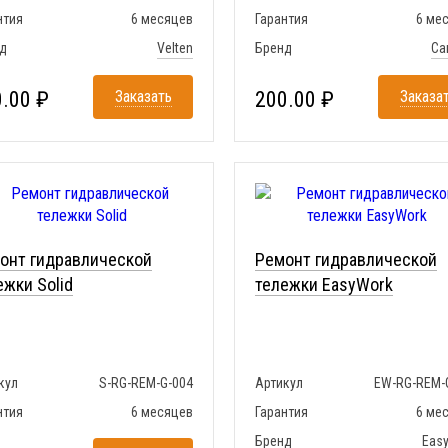
нтия
6 месяцев
Гарантия
6 ме
д
Velten
Бренд
Ca
.00 ₽
Заказать
200.00 ₽
Заказа
онт гидравлической
Ремонт гидравлической
ежки Solid
тележки EasyWork
кул
S-RG-REM-G-004
Артикул
EW-RG-REM-
нтия
6 месяцев
Гарантия
6 ме
Бренд
Eas