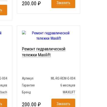
200.00 ₽
Заказать
ть
Ремонт гидравлической
тележки Maxilift
G-004
Артикул
ML-RG-REM-G-004
сяцев
Гарантия
6 месяцев
tbach
Бренд
MAXILIFT
ть
200.00 ₽
Заказать