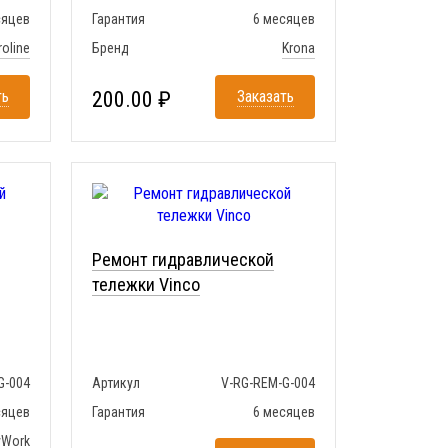
сяцев
Гарантия
6 месяцев
roline
Бренд
Krona
ть
200.00 ₽
Заказать
Ремонт гидравлической
тележки Vinco
G-004
Артикул
V-RG-REM-G-004
сяцев
Гарантия
6 месяцев
yWork