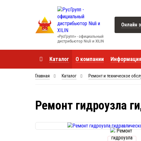
Онлайн з
«РусГрупп» - официальный
диcтрибьютор Niuli и XILIN
Каталог
О компании
Информаци
Главная
Каталог
Ремонт и техническое обс
Ремонт гидроузла ги