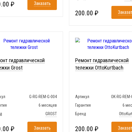
.00 ₽
Заказать
200.00 ₽
Заказа
онт гидравлической
Ремонт гидравлической
ежки Grost
тележки OttoKurtbach
кул
G-RG-REM-G-004
Артикул
OK-RG-REM-
нтия
6 месяцев
Гарантия
6 ме
д
GROST
Бренд
OttoKur
.00 ₽
Заказать
200.00 ₽
Заказа