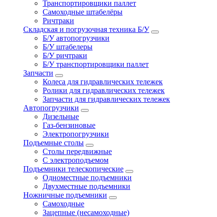
Транспортировщики паллет
Самоходные штабелёры
Ричтраки
Складская и погрузочная техника Б/У
Б/У автопогрузчики
Б/У штабелеры
Б/У ричтраки
Б/У транспортировщики паллет
Запчасти
Колеса для гидравлических тележек
Ролики для гидравлических тележек
Запчасти для гидравлических тележек
Автопогрузчики
Дизельные
Газ-бензиновые
Электропогрузчики
Подъемные столы
Столы передвижные
С электроподъемом
Подъемники телескопические
Одноместные подъемники
Двухместные подъемники
Ножничные подъемники
Самоходные
Зацепные (несамоходные)