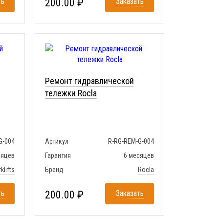
ть
200.00 ₽
Заказать
Ремонт гидравлической
тележки Rocla
G-004
Артикул
R-RG-REM-G-004
сяцев
Гарантия
6 месяцев
klifts
Бренд
Rocla
ть
200.00 ₽
Заказать