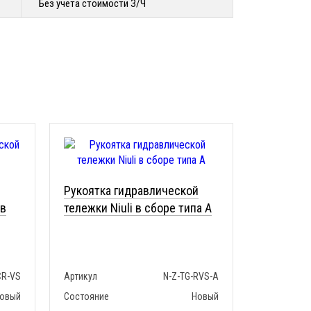
Без учета стоимости З/Ч
Рукоятка гидравлической
 в
тележки Niuli в сборе типа A
CR-VS
Артикул
N-Z-TG-RVS-A
овый
Состояние
Новый