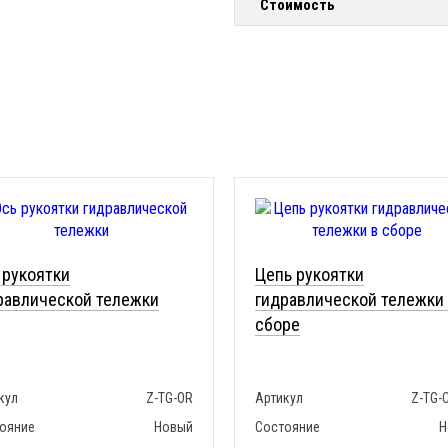
Стоимость
 рукоятки
Цепь рукоятки
равлической тележки
гидравлической тележки
сборе
кул
Z-TG-OR
Артикул
Z-TG-
ояние
Новый
Состояние
Н