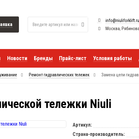
info@niuliforklift.r
аявка
Москва, Рябиновая 
я
Новости
Бренды
Прайс-лист
Условия работы
луживание
Ремонт гидравлических тележек
Замена цепи гидрав
ической тележки Niuli
Артикул:
Страна-производитель: