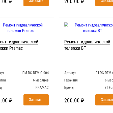
.00 ₽
Заказать
200.00 ₽
Заказа
онт гидравлической
Ремонт гидравлической
ежки Pramac
тележки BT
кул
PM-RG-REM-G-004
Артикул
BT-RG-REM-
нтия
6 месяцев
Гарантия
6 ме
д
PRAMAC
Бренд
BT For
.00 ₽
Заказать
200.00 ₽
Заказа