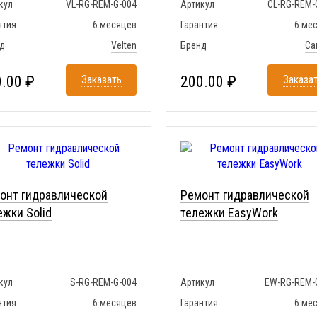
кул
VL-RG-REM-G-004
Артикул
CL-RG-REM-
нтия
6 месяцев
Гарантия
6 ме
д
Velten
Бренд
Ca
.00 ₽
Заказать
200.00 ₽
Заказа
онт гидравлической
Ремонт гидравлической
ежки Solid
тележки EasyWork
кул
S-RG-REM-G-004
Артикул
EW-RG-REM-
нтия
6 месяцев
Гарантия
6 ме