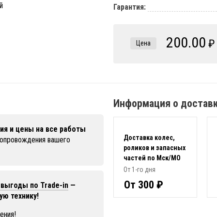
Гарантия:
200.00
₽
Цена
Информация о достав
ия и цены на все работы
Доставка колес,
сопровождения вашего
роликов и запасных
частей по Мск/МО
От 1-го дня
От 300 ₽
выгоды по Trade-in
—
ую технику!
ения!