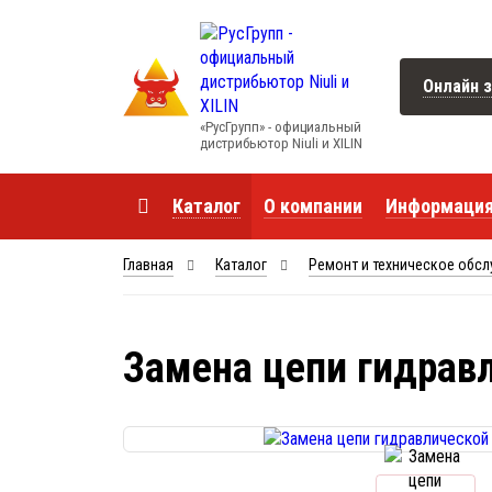
Онлайн з
«РусГрупп» - официальный
диcтрибьютор Niuli и XILIN
Каталог
О компании
Информаци
Главная
Каталог
Ремонт и техническое обс
Замена цепи гидравл