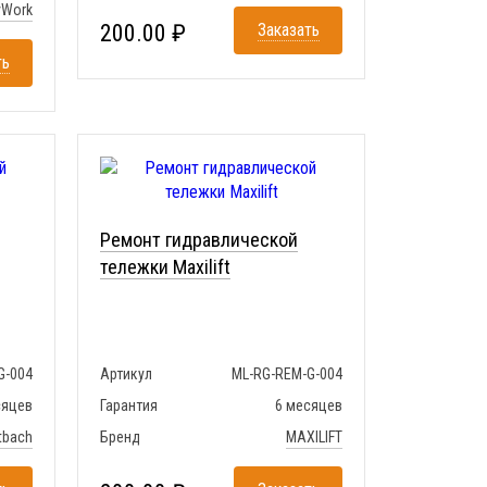
yWork
200.00 ₽
Заказать
ть
Ремонт гидравлической
тележки Maxilift
G-004
Артикул
ML-RG-REM-G-004
сяцев
Гарантия
6 месяцев
tbach
Бренд
MAXILIFT