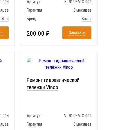
G-004
Артикул
K-RG-REM-G-004
сяцев
Гарантия
6 месяцев
roline
Бренд
Krona
ть
200.00 ₽
Заказать
Ремонт гидравлической
тележки Vinco
G-004
Артикул
V-RG-REM-G-004
сяцев
Гарантия
6 месяцев