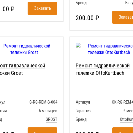
Бренд
Eas
.00 ₽
Заказать
200.00 ₽
Заказа
онт гидравлической
Ремонт гидравлической
ежки Grost
тележки OttoKurtbach
кул
G-RG-REM-G-004
Артикул
OK-RG-REM-
нтия
6 месяцев
Гарантия
6 ме
д
GROST
Бренд
OttoKur