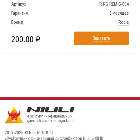
Артикул
R-RG-REM-G-004
Гарантия
6 месяцев
Бренд
Rocla
200.00 ₽
Заказать
«РусГрупп» - официальный
диcтрибьютор завода Niuli
2019-2026 © Niuliforklift.ru
«РусГрупп» - официальный диcтрибьютор Niuli и XILIN