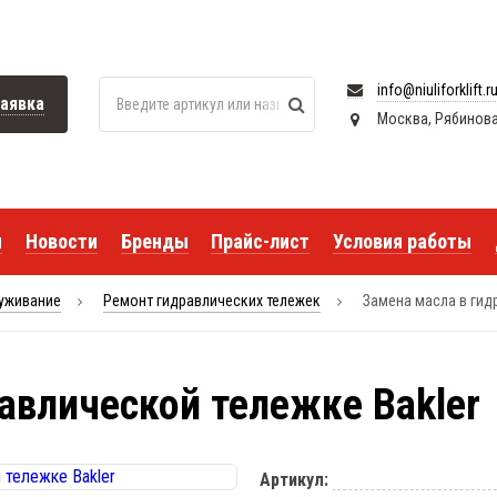
info@niuliforklift.r
аявка
Москва, Рябиновая 
я
Новости
Бренды
Прайс-лист
Условия работы
луживание
Ремонт гидравлических тележек
Замена масла в гид
авлической тележке Bakler
Артикул: