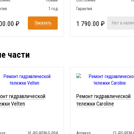
ояние
Новый
Состояние
Н
нтия
1 год
Гарантия
00.00 ₽
Заказать
1 790.00 ₽
Нет в нали
ые части
онт гидравлической
Ремонт гидравлической
ежки Velten
тележки Caroline
кул
VL-RG-REM-G-004
Артикул
CL-RG-REM-