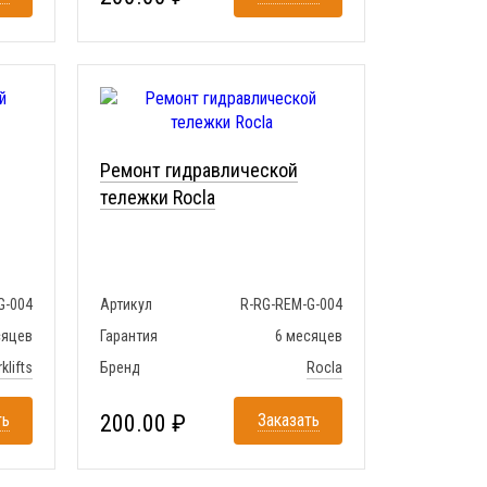
Ремонт гидравлической
тележки Rocla
G-004
Артикул
R-RG-REM-G-004
сяцев
Гарантия
6 месяцев
klifts
Бренд
Rocla
ть
200.00 ₽
Заказать