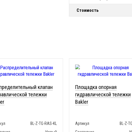
Стоимость
пределительный клапан
Площадка опорная
равлической тележки
гидравлической тележки
er
Bakler
кул
BL-Z-TG-RAS-KL
Артикул
BL-Z-T