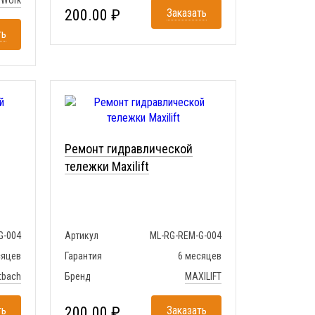
yWork
200.00 ₽
Заказать
ть
Ремонт гидравлической
тележки Maxilift
G-004
Артикул
ML-RG-REM-G-004
сяцев
Гарантия
6 месяцев
tbach
Бренд
MAXILIFT
ть
200.00 ₽
Заказать