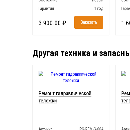
Состояние
Новый
Сост
Гарантия
1 год
Гара
3 900.00 ₽
Заказать
1 6
Другая техника и запасн
Ремонт гидравлической
Рем
тележки
тел
Артикул
RG-REM-G-004
Арти