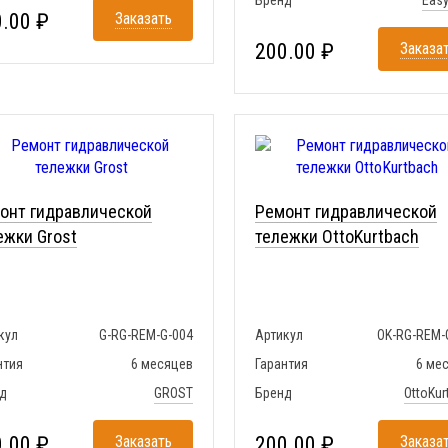
Бренд
Eas
.00 ₽
Заказать
200.00 ₽
Заказа
онт гидравлической
Ремонт гидравлической
ежки Grost
тележки OttoKurtbach
кул
G-RG-REM-G-004
Артикул
OK-RG-REM-
нтия
6 месяцев
Гарантия
6 ме
д
GROST
Бренд
OttoKur
.00 ₽
Заказать
200.00 ₽
Заказа