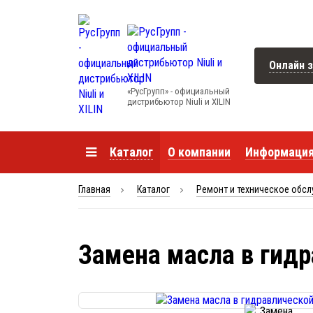
Онлайн з
«РусГрупп» - официальный
диcтрибьютор Niuli и XILIN
Каталог
О компании
Информаци
Главная
Каталог
Ремонт и техническое обс
Замена масла в гидр