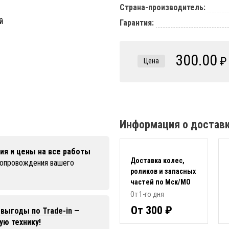
Страна-производитель:
Гарантия:
300.00
₽
Цена
Информация о достав
ия и цены на все работы
Доставка колес,
сопровождения вашего
роликов и запасных
частей по Мск/МО
От 1-го дня
От 300 ₽
выгоды по Trade-in
—
ую технику!