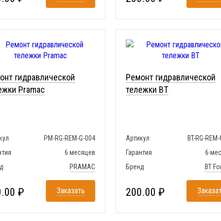
онт гидравлической
Ремонт гидравлической
ежки Pramac
тележки BT
кул
PM-RG-REM-G-004
Артикул
BT-RG-REM-
нтия
6 месяцев
Гарантия
6 ме
д
PRAMAC
Бренд
BT For
.00 ₽
Заказать
200.00 ₽
Заказа