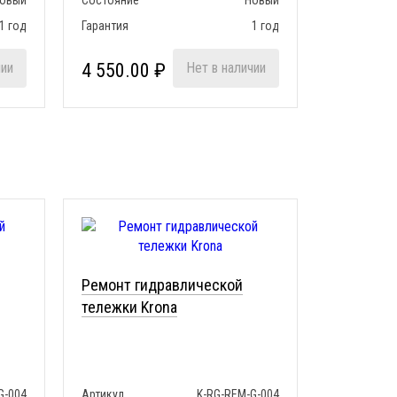
овый
Состояние
Новый
1 год
Гарантия
1 год
чии
4 550.00 ₽
Нет в наличии
Ремонт гидравлической
тележки Krona
G-004
Артикул
K-RG-REM-G-004