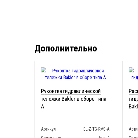
Дополнительно
Рукоятка гидравлической
Рас
тележки Bakler в сборе типа
гид
A
Bakl
Артикул
BL-Z-TG-RVS-A
Арти