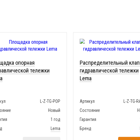
щадка опорная
Распределительный клап
равлической тележки
гидравлической тележки
a
Lema
кул
L-Z-TG-POP
Артикул
L-Z-TG-R
ояние
Новый
Состояние
Н
нтия
1 год
Гарантия
д
Lema
Бренд