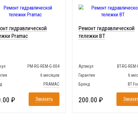
онт гидравлической
Ремонт гидравлической
ежки Pramac
тележки BT
кул
PM-RG-REM-G-004
Артикул
BT-RG-REM-
нтия
6 месяцев
Гарантия
6 ме
д
PRAMAC
Бренд
BT For
.00 ₽
Заказать
200.00 ₽
Заказа