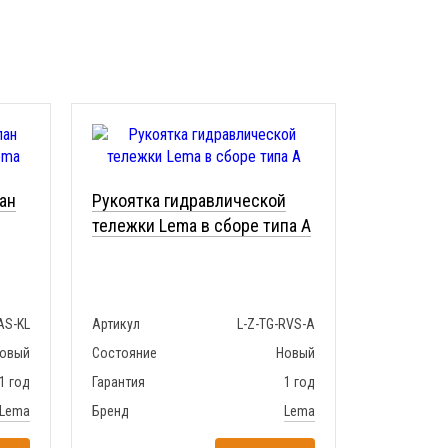
ан
Рукоятка гидравлической
тележки Lema в сборе типа A
AS-KL
Артикул
L-Z-TG-RVS-A
овый
Состояние
Новый
1 год
Гарантия
1 год
Lema
Бренд
Lema