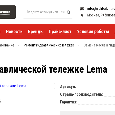
info@niuliforklift.r
аявка
Москва, Рябиновая 
я
Новости
Бренды
Прайс-лист
Условия работы
луживание
Ремонт гидравлических тележек
Замена масла в гид
равлической тележке Lema
Артикул:
Страна-производитель:
Гарантия: