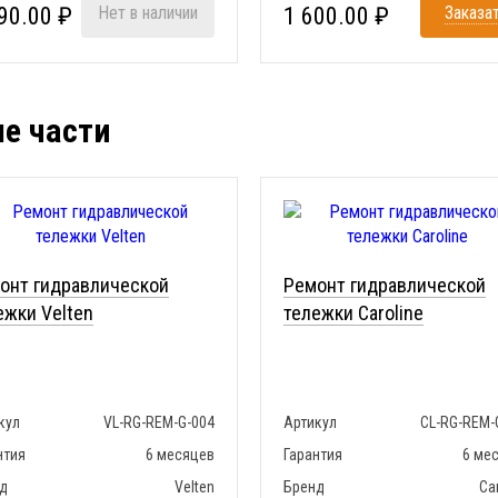
90.00 ₽
Нет в наличии
1 600.00 ₽
Заказа
ые части
онт гидравлической
Ремонт гидравлической
ежки Velten
тележки Caroline
кул
VL-RG-REM-G-004
Артикул
CL-RG-REM-
нтия
6 месяцев
Гарантия
6 ме
д
Velten
Бренд
Ca