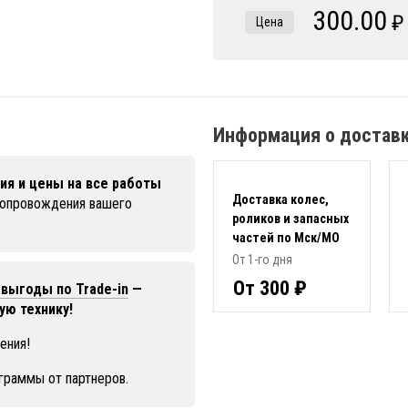
300.00
₽
Цена
Информация о достав
ия и цены на все работы
Доставка колес,
сопровождения вашего
роликов и запасных
частей по Мск/МО
От 1-го дня
От 300 ₽
выгоды по Trade-in
—
ую технику!
ения!
граммы от партнеров.