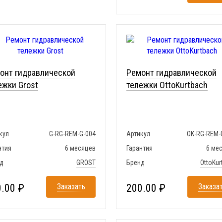
онт гидравлической
Ремонт гидравлической
ежки Grost
тележки OttoKurtbach
кул
G-RG-REM-G-004
Артикул
OK-RG-REM-
нтия
6 месяцев
Гарантия
6 ме
д
GROST
Бренд
OttoKur
.00 ₽
Заказать
200.00 ₽
Заказа