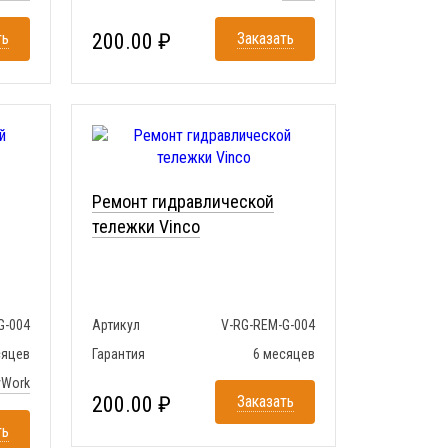
ть
200.00 ₽
Заказать
Ремонт гидравлической
тележки Vinco
G-004
Артикул
V-RG-REM-G-004
сяцев
Гарантия
6 месяцев
yWork
200.00 ₽
Заказать
ть