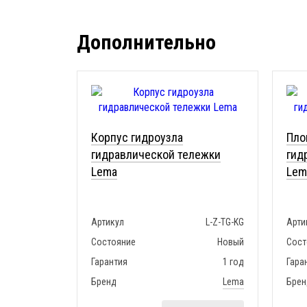
Дополнительно
Корпус гидроузла
Пло
гидравлической тележки
гид
Lema
Lem
Артикул
L-Z-TG-KG
Арти
Состояние
Новый
Сост
Гарантия
1 год
Гара
Бренд
Lema
Брен