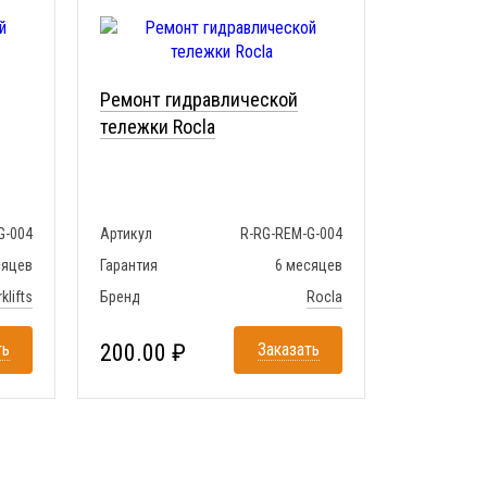
Ремонт гидравлической
тележки Rocla
G-004
Артикул
R-RG-REM-G-004
сяцев
Гарантия
6 месяцев
klifts
Бренд
Rocla
ть
200.00 ₽
Заказать