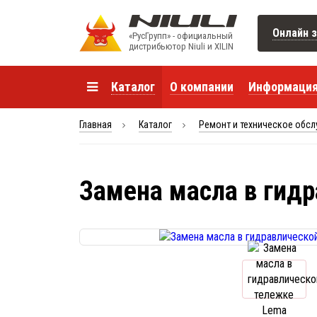
Онлайн з
«РусГрупп» - официальный
диcтрибьютор Niuli и XILIN
Каталог
О компании
Информаци
Главная
Каталог
Ремонт и техническое обс
Замена масла в гид