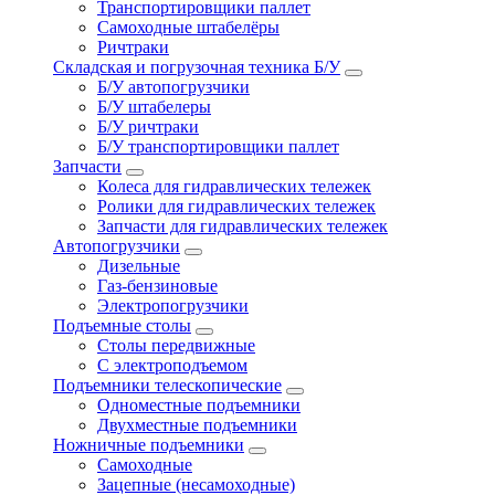
Транспортировщики паллет
Самоходные штабелёры
Ричтраки
Складская и погрузочная техника Б/У
Б/У автопогрузчики
Б/У штабелеры
Б/У ричтраки
Б/У транспортировщики паллет
Запчасти
Колеса для гидравлических тележек
Ролики для гидравлических тележек
Запчасти для гидравлических тележек
Автопогрузчики
Дизельные
Газ-бензиновые
Электропогрузчики
Подъемные столы
Столы передвижные
С электроподъемом
Подъемники телескопические
Одноместные подъемники
Двухместные подъемники
Ножничные подъемники
Самоходные
Зацепные (несамоходные)