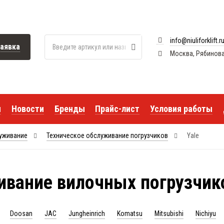
info@niuliforklift.r
аявка
Москва, Рябиновая 
я
Новости
Бренды
Прайс-лист
Условия работы
луживание
Техническое обслуживание погрузчиков
Yale
ивание вилочных погрузчико
Doosan
JAC
Jungheinrich
Komatsu
Mitsubishi
Nichiyu