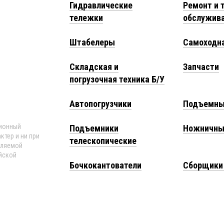
Гидравлические
Ремонт и 
тележки
обслужив
Штабелеры
Самоходна
Складская и
Запчасти
погрузочная техника Б/У
Автопогрузчики
Подъемны
ционный
Подъемники
Ножничны
ктер и ни при
телескопические
еляемой
йской
Бочкокантователи
Сборщики 