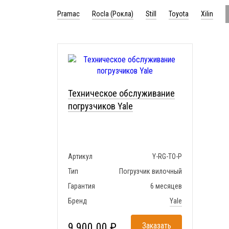
Pramac
Rocla (Рокла)
Still
Toyota
Xilin
Техническое обслуживание
погрузчиков Yale
Артикул
Y-RG-TO-P
Тип
Погрузчик вилочный
Гарантия
6 месяцев
Бренд
Yale
9 900.00 ₽
Заказать