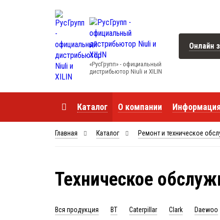
Онлайн з
«РусГрупп» - официальный
диcтрибьютор Niuli и XILIN
Каталог
О компании
Информаци
Главная
Каталог
Ремонт и техническое обс
Техническое обслуж
Вся продукция
BT
Caterpillar
Clark
Daewoo