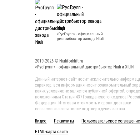
«РусГрупп» - официальный
диcтрибьютор завода Niuli
2019-2026 © Niuliforklift.ru
«РусГрупп» - официальный диcтрибьютор Niuli и XILIN
Данный интернет-сайт носит исключительно информа
характер, вся информация носит ознакомительный хара
каких условиях не является публичной офертой, опред
положениями Статьи 437 Гражданского кодекса Росси
Федерации. Итоговая стоимость и сроки доставки
согласовываются после подтверждения заказа.
Видео
Реквизиты
Пользовательское соглашение
HTML-карта сайта