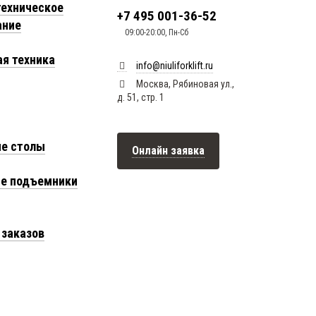
техническое
+7 495 001-36-52
ание
09:00-20:00, Пн-Сб
я техника
info@niuliforklift.ru
Москва, Рябиновая ул.,
д. 51, стр. 1
е столы
Онлайн заявка
е подъемники
заказов