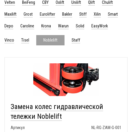
Velten
BeiFeng
CBY
Oxlift
Unilift
Qlift
Chulift
Maxilift
Grost
Eurolifter
Bakler
Stiff
Xilin
Smart
Depo
Caroline
Krona
Warun
Solid
EasyWork
Vinco
Tisel
Staff
Noblelift
Замена колес гидравлической
тележки Noblelift
Артикул
NL-RG-ZAM-G-001