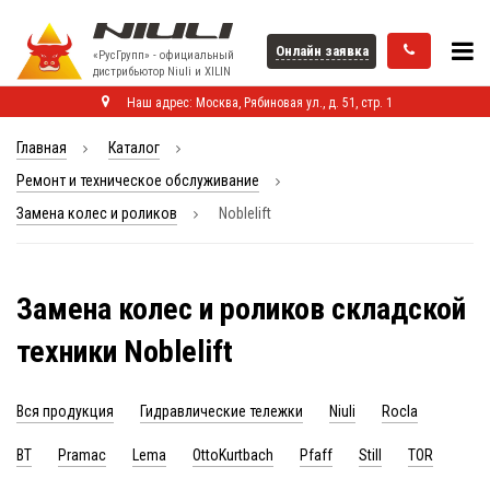
Онлайн заявка
«РусГрупп» - официальный
диcтрибьютор Niuli и XILIN
Наш адрес: Москва, Рябиновая ул., д. 51, стр. 1
Главная
Каталог
Ремонт и техническое обслуживание
Замена колес и роликов
Noblelift
Замена колес и роликов складской
техники Noblelift
Вся продукция
Гидравлические тележки
Niuli
Rocla
BT
Pramac
Lema
OttoKurtbach
Pfaff
Still
TOR