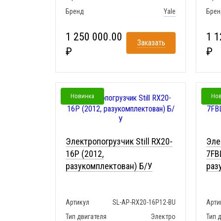
Бренд
Yale
Брен
1 250 000.00
1 1
Заказать
₽
₽
Новинка
Но
Электропогрузчик Still RX20-
Эле
16P (2012,
7FB
разукомплектован) Б/У
раз
Артикул
SL-AP-RX20-16P12-BU
Арти
Тип двигателя
Электро
Тип 