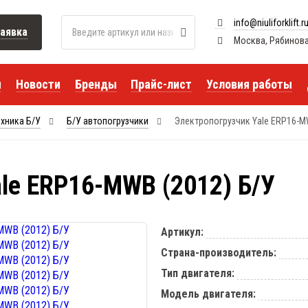
info@niuliforklift.r
аявка
Москва, Рябиновая 
я
Новости
Бренды
Прайс-лист
Условия работы
ехника Б/У
Б/У автопогрузчики
Электропогрузчик Yale ERP16-M
le ERP16-MWB (2012) Б/У
Артикул:
Страна-производитель:
Тип двигателя:
Модель двигателя: