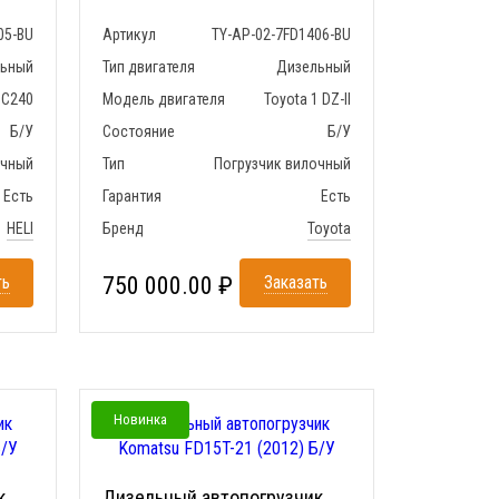
05-BU
Артикул
TY-AP-02-7FD1406-BU
льный
Тип двигателя
Дизельный
 C240
Модель двигателя
Toyota 1 DZ-II
Б/У
Состояние
Б/У
очный
Тип
Погрузчик вилочный
Есть
Гарантия
Есть
HELI
Бренд
Toyota
ть
750 000.00 ₽
Заказать
Новинка
к
Дизельный автопогрузчик