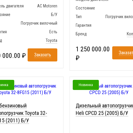
ль двигателя
AC Motoren
Состояние
ояние
Б/У
Тип
Погрузчик вил
Погрузчик вилочный
Гарантия
нтия
Есть
Бренд
Ko
д
Toyota
1 250 000.00
Заказа
 000.00 ₽
Заказать
₽
винка
Новинка
-бензиновый
Дизельный автопогрузчи
опогрузчик Toyota 32-
Heli CPCD 25 (2005) Б/У
15 (2011) Б/У