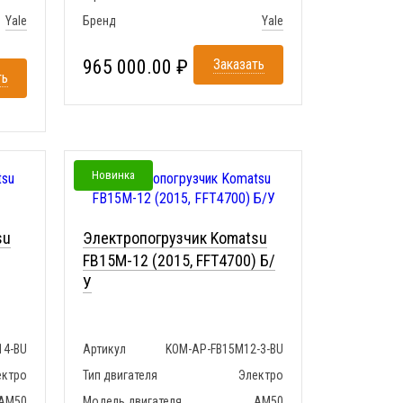
Yale
Бренд
Yale
965 000.00 ₽
Заказать
ть
Новинка
su
Электропогрузчик Komatsu
FB15M-12 (2015, FFT4700) Б/
У
14-BU
Артикул
KOM-AP-FB15M12-3-BU
ектро
Тип двигателя
Электро
AM50
Модель двигателя
AM50