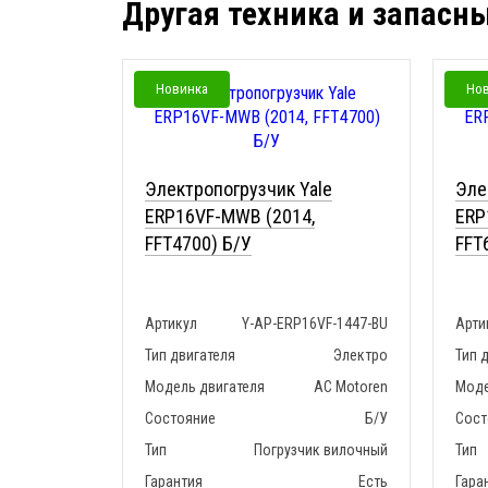
Другая техника и запасн
Новинка
Но
Электропогрузчик Yale
Эле
ERP16VF-MWB (2014,
ERP
FFT4700) Б/У
FFT
Артикул
Y-AP-ERP16VF-1447-BU
Арти
Тип двигателя
Электро
Тип 
Модель двигателя
AC Motoren
Моде
Состояние
Б/У
Сост
Тип
Погрузчик вилочный
Тип
Гарантия
Есть
Гара