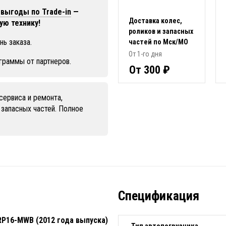
выгоды по Trade-in
—
Доставка колес,
ую технику!
роликов и запасных
нь заказа.
частей по Мск/МО
От 1-го дня
граммы от партнеров.
От 300 ₽
сервиса и ремонта,
 запасных частей. Полное
Спецификация
RP16-MWB (2012 года выпуска)