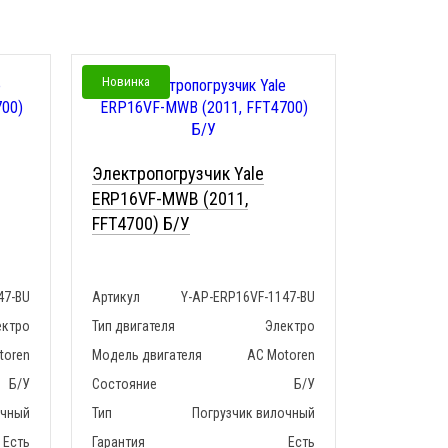
Новинка
Электропогрузчик Yale
ERP16VF-MWB (2011,
FFT4700) Б/У
47-BU
Артикул
Y-AP-ERP16VF-1147-BU
ектро
Тип двигателя
Электро
toren
Модель двигателя
AC Motoren
Б/У
Состояние
Б/У
очный
Тип
Погрузчик вилочный
Есть
Гарантия
Есть