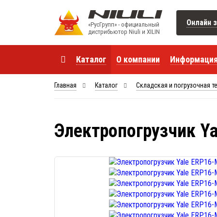
Онлайн з
«РусГрупп» - официальный
диcтрибьютор Niuli и XILIN
Каталог
О компании
Информаци
Главная
Каталог
Складская и погрузочная т
Электропогрузчик Ya