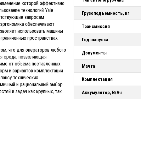
Тип автопогрузчика
применение которой эффективно
льзование технологий Yale
Грузоподъемность, кг
етствующие запросам
 эргономика обеспечивают
Трансмиссия
озволяет использовать машины
ограниченных пространствах.
Год выпуска
зом, что для операторов любого
Документы
ая среда, позволяющая
симо от объема поставленных
Мачта
орм и вариантов комплектации
лансу технических
Комплектация
омичный и рациональный выбор
тей и задач как крупных, так
Аккумулятор, В/Ач