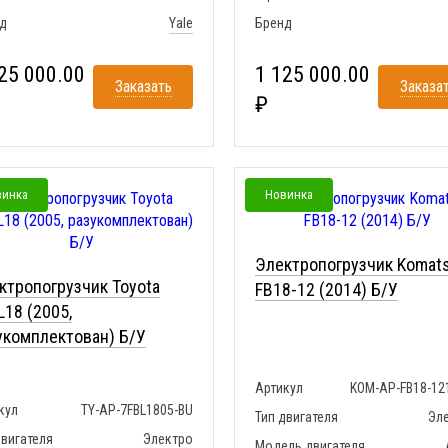
д
Yale
Бренд
25 000.00
1 125 000.00
Заказать
Заказа
₽
винка
Новинка
Электропогрузчик Komat
ктропогрузчик Toyota
FB18-12 (2014) Б/У
L18 (2005,
укомплектован) Б/У
Артикул
KOM-AP-FB18-12
кул
TY-AP-7FBL1805-BU
Тип двигателя
Эл
двигателя
Электро
Модель двигателя