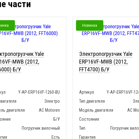
ые части
винка
Новинка
ктропогрузчик Yale
Электропогрузчик Yale
16VF-MWB (2012,
ERP16VF-MWB (2012,
6000) Б/У
FFT4700) Б/У
кул
Y-AP-ERP16VF-1260-BU
Артикул
Y-AP-ERP16VF-12
двигателя
Электро
Тип двигателя
Эл
ль двигателя
AC Motoren
Модель двигателя
AC Mo
ояние
Б/У
Состояние
Погрузчик вилочный
Тип
Погрузчик вил
нтия
Есть
Гарантия