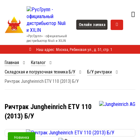
Онлайн заявка
«РусГрупп» - официальный
диcтрибьютор Niuli и XILIN
Наш адрес: Москва, Рябиновая ул., д. 51, стр. 1
Главная
Каталог
Складская и погрузочная техника Б/У
Б/У ричтраки
Ричтрак Jungheinrich ETV 110 (2013) Б/У
Ричтрак Jungheinrich ETV 110
(2013) Б/У
Новинка