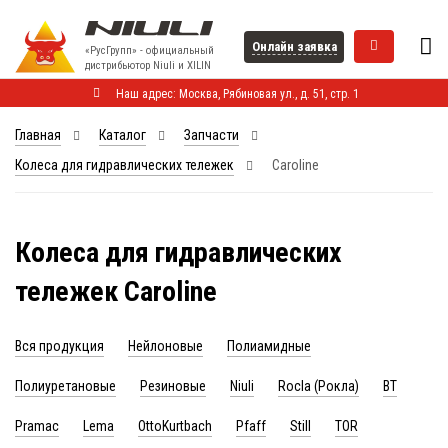
Онлайн заявка
«РусГрупп» - официальный
диcтрибьютор Niuli и XILIN
Наш адрес: Москва, Рябиновая ул., д. 51, стр. 1
Главная
Каталог
Запчасти
Колеса для гидравлических тележек
Caroline
Колеса для гидравлических
тележек Caroline
Вся продукция
Нейлоновые
Полиамидные
Полиуретановые
Резиновые
Niuli
Rocla (Рокла)
BT
Pramac
Lema
OttoKurtbach
Pfaff
Still
TOR