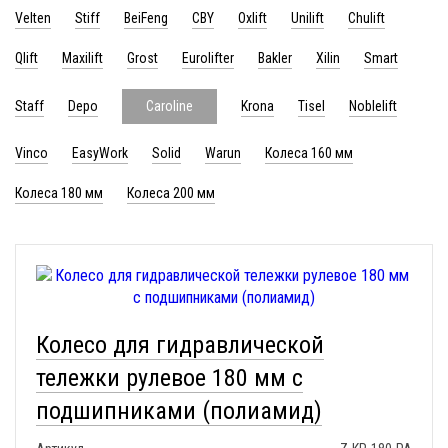
Velten
Stiff
BeiFeng
CBY
Oxlift
Unilift
Chulift
Qlift
Maxilift
Grost
Eurolifter
Bakler
Xilin
Smart
Staff
Depo
Krona
Tisel
Noblelift
Caroline
Vinco
EasyWork
Solid
Warun
Колеса 160 мм
Колеса 180 мм
Колеса 200 мм
Колесо для гидравлической
тележки рулевое 180 мм с
подшипниками (полиамид)