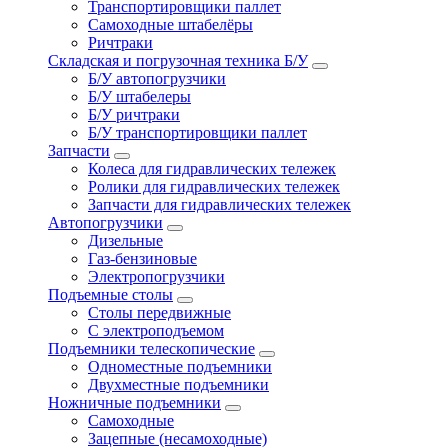
Транспортировщики паллет
Самоходные штабелёры
Ричтраки
Складская и погрузочная техника Б/У
Б/У автопогрузчики
Б/У штабелеры
Б/У ричтраки
Б/У транспортировщики паллет
Запчасти
Колеса для гидравлических тележек
Ролики для гидравлических тележек
Запчасти для гидравлических тележек
Автопогрузчики
Дизельные
Газ-бензиновые
Электропогрузчики
Подъемные столы
Столы передвижные
С электроподъемом
Подъемники телескопические
Одноместные подъемники
Двухместные подъемники
Ножничные подъемники
Самоходные
Зацепные (несамоходные)