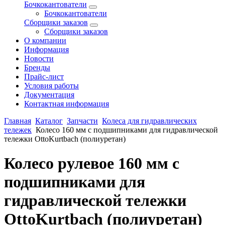
Бочкокантователи
Бочкокантователи
Сборщики заказов
Сборщики заказов
О компании
Информация
Новости
Бренды
Прайс-лист
Условия работы
Документация
Контактная информация
Главная
Каталог
Запчасти
Колеса для гидравлических
тележек
Колесо 160 мм с подшипниками для гидравлической
тележки OttoKurtbach (полиуретан)
Колесо рулевое 160 мм с
подшипниками для
гидравлической тележки
OttoKurtbach (полиуретан)