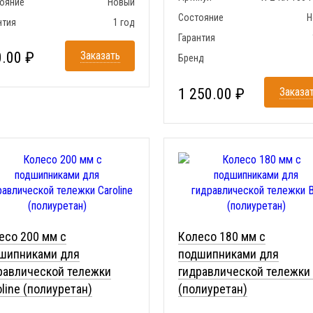
ояние
Новый
Состояние
Н
нтия
1 год
Гарантия
.00 ₽
Заказать
Бренд
1 250.00 ₽
Заказа
есо 200 мм с
Колесо 180 мм с
шипниками для
подшипниками для
равлической тележки
гидравлической тележки
oline (полиуретан)
(полиуретан)