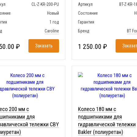
кул
CL-Z-KR-200-PU
Артикул
BT-Z-KR-1
ояние
Новый
Состояние
Н
нтия
1 год
Гарантия
д
Caroline
Бренд
BT For
50.00 ₽
Заказать
1 250.00 ₽
Заказа
есо 200 мм с
Колесо 180 мм с
шипниками для
подшипниками для
равлической тележки CBY
гидравлической тележки
лиуретан)
Bakler (полиуретан)