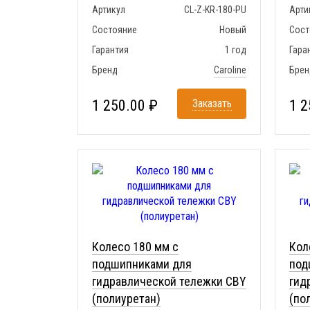
Артикул
CL-Z-KR-180-PU
Арти
Состояние
Новый
Сост
Гарантия
1 год
Гара
Бренд
Caroline
Брен
1 250.00 ₽
Заказать
1 2
Колесо 180 мм с
Кол
подшипниками для
под
гидравлической тележки CBY
гид
(полиуретан)
(по