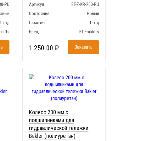
80-PU
Артикул
BT-Z-KR-200-PU
овый
Состояние
Новый
1 год
Гарантия
1 год
klifts
Бренд
BT Forklifts
ть
1 250.00 ₽
Заказать
Колесо 200 мм с
подшипниками для
гидравлической тележки
Bakler (полиуретан)