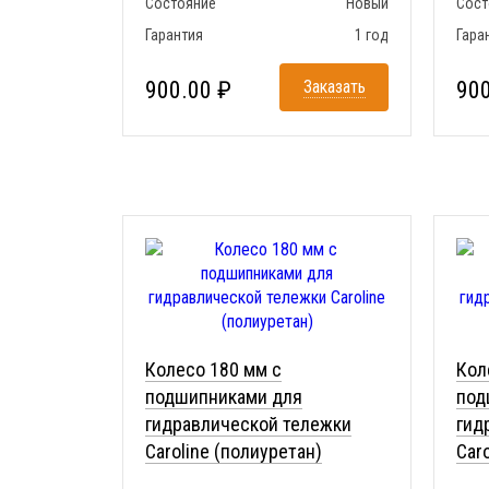
Состояние
Новый
Сост
Гарантия
1 год
Гара
900.00 ₽
Заказать
900
Колесо 180 мм с
Кол
подшипниками для
под
гидравлической тележки
гид
Caroline (полиуретан)
Car