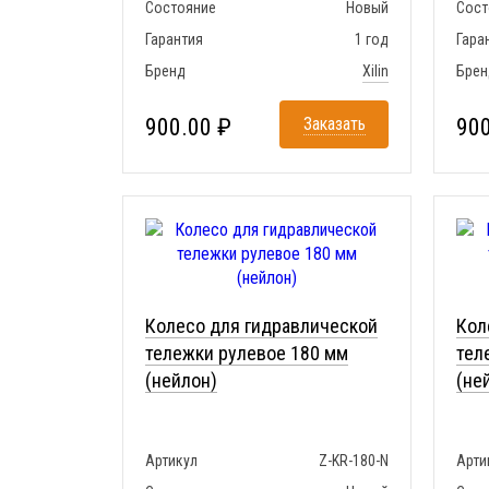
Состояние
Новый
Сост
Гарантия
1 год
Гара
Бренд
Xilin
Брен
900.00 ₽
Заказать
900
Колесо для гидравлической
Кол
тележки рулевое 180 мм
тел
(нейлон)
(не
Артикул
Z-KR-180-N
Арти