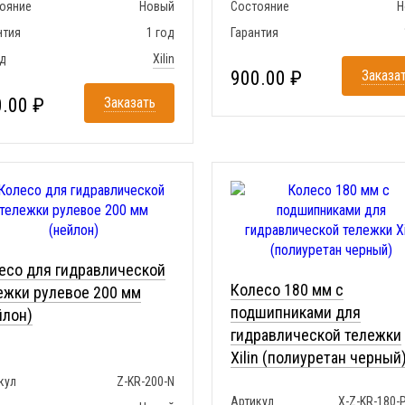
ояние
Новый
Состояние
Н
нтия
1 год
Гарантия
д
Xilin
900.00 ₽
Заказа
.00 ₽
Заказать
есо для гидравлической
Колесо 180 мм с
ежки рулевое 200 мм
подшипниками для
йлон)
гидравлической тележки
Xilin (полиуретан черный
кул
Z-KR-200-N
Артикул
X-Z-KR-180-