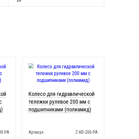
20
кой
Колесо для гидравлической
с
тележки рулевое 200 мм с
д)
подшипниками (полиамид)
80-PA
Артикул
Z-KR-200-PA