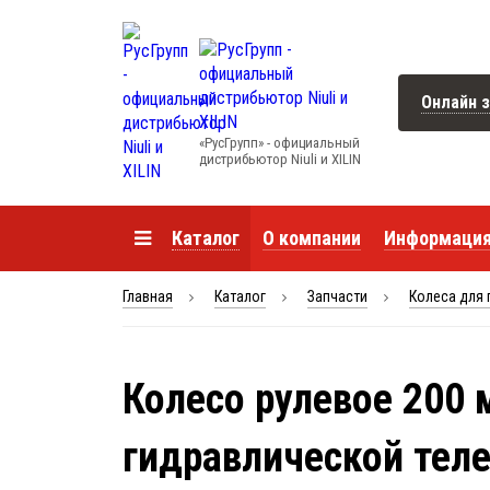
Онлайн з
«РусГрупп» - официальный
диcтрибьютор Niuli и XILIN
Каталог
О компании
Информаци
Главная
Каталог
Запчасти
Колеса для 
Колесо рулевое 200
гидравлической теле