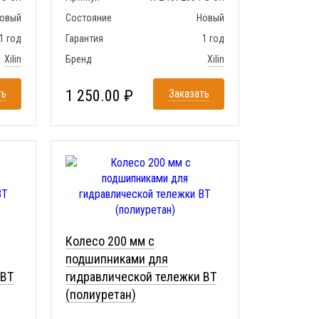
овый
Состояние
Новый
1 год
Гарантия
1 год
Xilin
Бренд
Xilin
ть
1 250.00 ₽
Заказать
Колесо 200 мм с
подшипниками для
 BT
гидравлической тележки BT
(полиуретан)