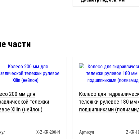
Диаметр под ось, мм
ые части
есо 200 мм для
Колесо для гидравличес
равлической тележки
тележки рулевое 180 мм 
евое Xilin (нейлон)
подшипниками (полиами
кул
X-Z-KR-200-N
Артикул
Z-KR-1