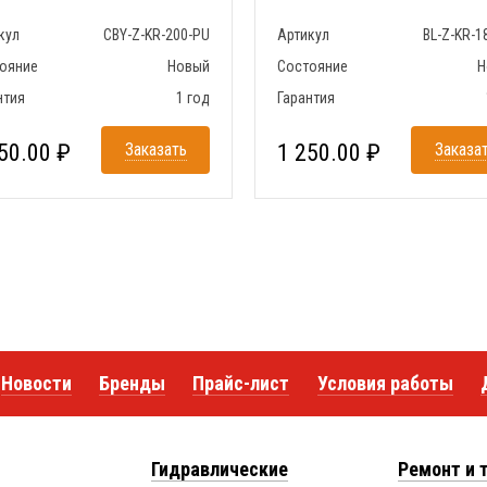
кул
CBY-Z-KR-200-PU
Артикул
BL-Z-KR-1
ояние
Новый
Состояние
Н
нтия
1 год
Гарантия
50.00 ₽
Заказать
1 250.00 ₽
Заказа
Новости
Бренды
Прайс-лист
Условия работы
Гидравлические
Ремонт и 