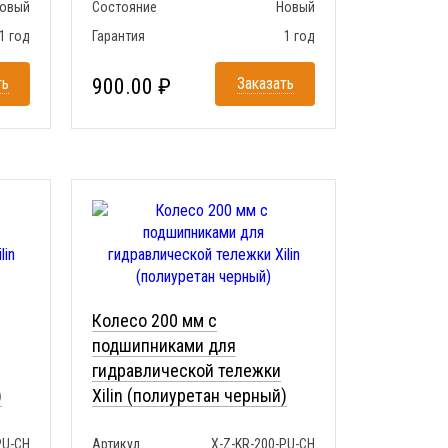
овый
Состояние
Новый
1 год
Гарантия
1 год
ть
900.00 ₽
Заказать
Колесо 200 мм с
подшипниками для
гидравлической тележки
)
Xilin (полиуретан черный)
PU-CH
Артикул
X-Z-KR-200-PU-CH