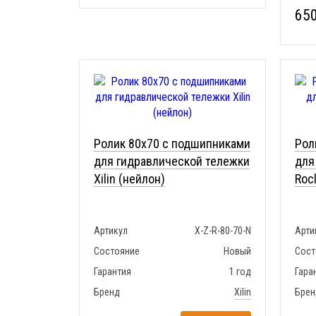
650
Ролик 80x70 с подшипниками
Рол
для гидравлической тележки
для
Xilin (нейлон)
Roc
Артикул
X-Z-R-80-70-N
Арти
Состояние
Новый
Сост
Гарантия
1 год
Гара
Бренд
Xilin
Брен