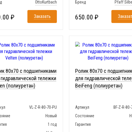
д
OttoKurtbach
Бренд
Pfaff Silb
.00 ₽
Заказать
650.00 ₽
Заказа
ик 80x70 с подшипниками
Ролик 80x70 с подшипни
 гидравлической тележки
для гидравлической тел
ten (полиуретан)
BeiFeng (полиуретан)
кул
VL-Z-R-80-70-PU
Артикул
BF-Z-R-80-
ояние
Новый
Состояние
Н
нтия
1 год
Гарантия