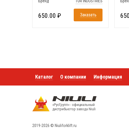
Бренд
TOR INDUSTRIES
Брен
650.00 ₽
Заказать
650
Каталог
О компании
Информация
«РусГрупп» - официальный
диcтрибьютор завода Niuli
2019-2026 © Niuliforklift.ru