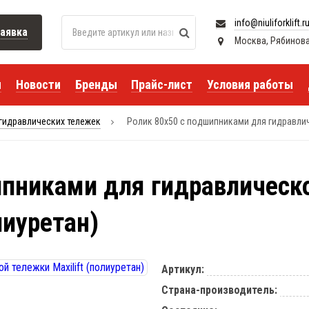
info@niuliforklift.r
аявка
Москва, Рябиновая 
я
Новости
Бренды
Прайс-лист
Условия работы
гидравлических тележек
Ролик 80x50 с подшипниками для гидравличе
ипниками для гидравлическ
лиуретан)
Артикул:
Страна-производитель: