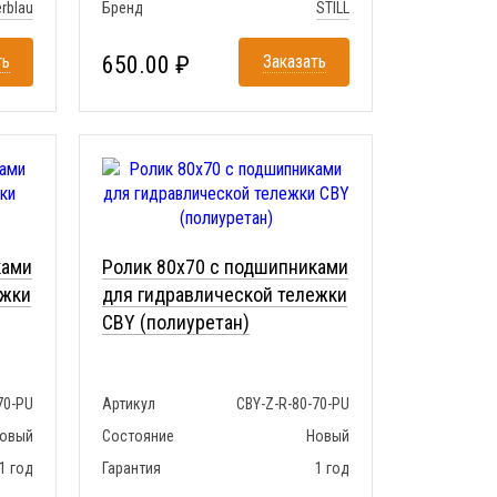
erblau
Бренд
STILL
ть
650.00 ₽
Заказать
ками
Ролик 80x70 с подшипниками
ежки
для гидравлической тележки
CBY (полиуретан)
70-PU
Артикул
CBY-Z-R-80-70-PU
овый
Состояние
Новый
1 год
Гарантия
1 год