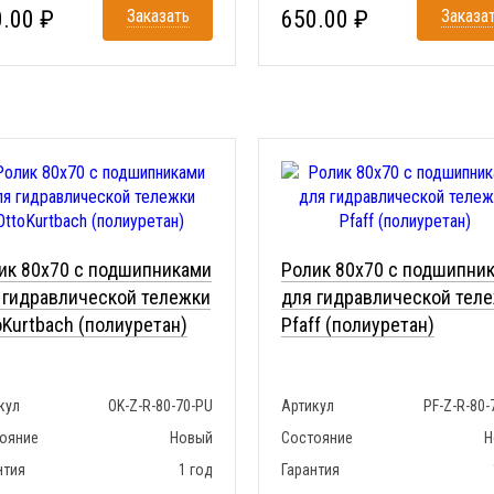
.00 ₽
Заказать
650.00 ₽
Заказа
ик 80x70 с подшипниками
Ролик 80x70 с подшипни
 гидравлической тележки
для гидравлической тел
oKurtbach (полиуретан)
Pfaff (полиуретан)
кул
OK-Z-R-80-70-PU
Артикул
PF-Z-R-80-
ояние
Новый
Состояние
Н
нтия
1 год
Гарантия