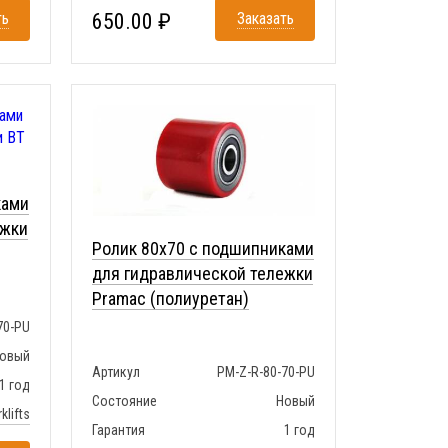
ть
650.00 ₽
Заказать
ками
ежки
Ролик 80x70 с подшипниками
для гидравлической тележки
Pramac (полиуретан)
70-PU
овый
Артикул
PM-Z-R-80-70-PU
1 год
Состояние
Новый
klifts
Гарантия
1 год