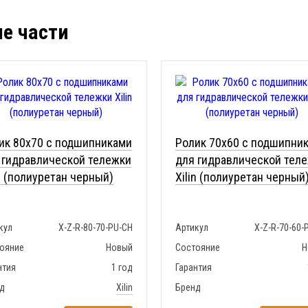
ые части
ик 80x70 с подшипниками
Ролик 70x60 с подшипни
 гидравлической тележки
для гидравлической тел
in (полиуретан черный)
Xilin (полиуретан черный
кул
X-Z-R-80-70-PU-CH
Артикул
X-Z-R-70-60-
ояние
Новый
Состояние
Н
нтия
1 год
Гарантия
д
Xilin
Бренд