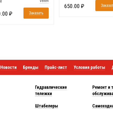
д
Velten
650.00 ₽
Заказа
.00 ₽
Заказать
Новости
Бренды
Прайс-лист
Условия работы
Гидравлические
Ремонт и 
тележки
обслужив
Штабелеры
Самоходна