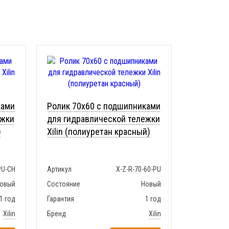
ками
Ролик 70x60 с подшипниками
ежки
для гидравлической тележки
)
Xilin (полиуретан красный)
PU-CH
Артикул
X-Z-R-70-60-PU
овый
Состояние
Новый
1 год
Гарантия
1 год
Xilin
Бренд
Xilin