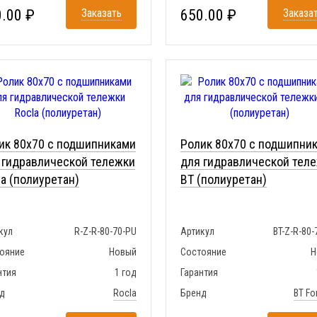
.00 ₽
Заказать
650.00 ₽
Заказа
ик 80x70 с подшипниками
Ролик 80x70 с подшипни
 гидравлической тележки
для гидравлической тел
la (полиуретан)
BT (полиуретан)
кул
R-Z-R-80-70-PU
Артикул
BT-Z-R-80-
ояние
Новый
Состояние
Н
нтия
1 год
Гарантия
д
Rocla
Бренд
BT For