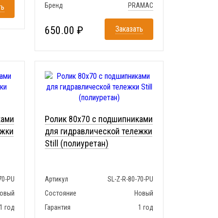
Бренд
PRAMAC
ть
650.00 ₽
Заказать
ками
Ролик 80x70 с подшипниками
ежки
для гидравлической тележки
Still (полиуретан)
70-PU
Артикул
SL-Z-R-80-70-PU
овый
Состояние
Новый
1 год
Гарантия
1 год