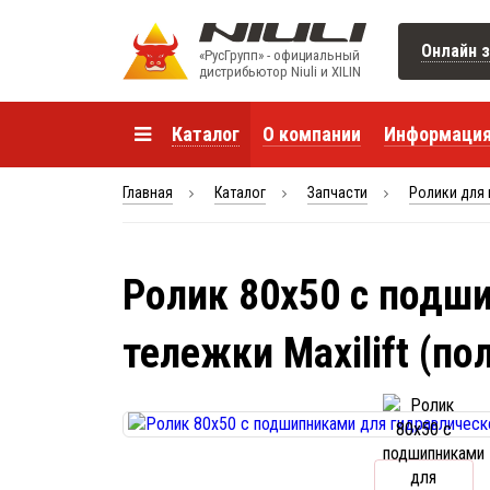
Онлайн з
«РусГрупп» - официальный
диcтрибьютор Niuli и XILIN
Каталог
О компании
Информаци
Главная
Каталог
Запчасти
Ролики для 
Ролик 80x50 с подш
тележки Maxilift (по