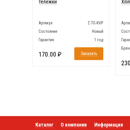
тележки
Xili
Артикул
Z-TG-KVP
Арти
Состояние
Новый
Сост
Гарантия
1 год
Гара
Брен
170.00 ₽
Заказать
230
Каталог
О компании
Информация