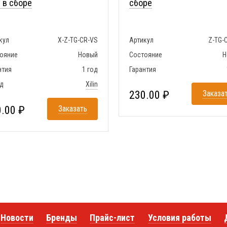
n в сборе
сборе
кул
X-Z-TG-CR-VS
Артикул
Z-TG-
ояние
Новый
Состояние
Н
нтия
1 год
Гарантия
д
Xilin
230.00 ₽
Заказа
.00 ₽
Заказать
Новости
Бренды
Прайс-лист
Условия работы