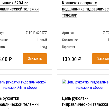
шипник 6204 zz
Колпачок опорного
равлической тележки
подшипника гидравличес
тележки
кул
Z-TG-P-6204ZZ
Артикул
Z-T
ояние
Новый
Состояние
Н
нтия
1 год
Гарантия
.00 ₽
Заказать
130.00 ₽
Заказа
ь рукоятки
Цепь рукоятки
равлической тележки
гидравлической тележки