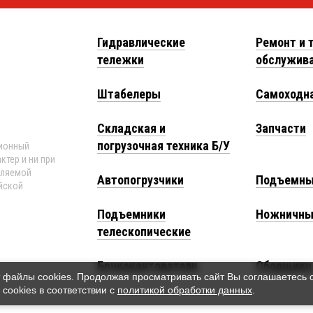
Гидравлические
Ремонт и 
тележки
обслужив
Штабелеры
Самоходна
Складская и
Запчасти
погрузочная техника Б/У
ционный
ктер и ни при
еляемой
Автопогрузчики
Подъемны
йской
Подъемники
Ножничны
телескопические
Бочкокантователи
Сборщики 
 файлы cookies. Продолжая просматривать сайт Вы соглашаетесь 
cookies в соответствии с
политикой обработки данных
.