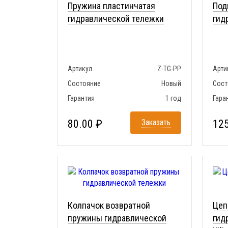
Пружина пластинчатая
Под
гидравлической тележки
гид
Артикул
Z-TG-PP
Арти
Состояние
Новый
Сост
Гарантия
1 год
Гара
80.00 ₽
Заказать
125
Колпачок возвратной
Цеп
пружины гидравлической
гид