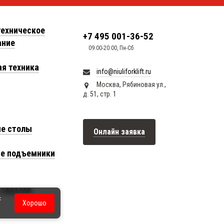
техническое
+7 495 001-36-52
ание
09:00-20:00, Пн-Сб
я техника
info@niuliforklift.ru
Москва, Рябиновая ул.,
д. 51, стр. 1
е столы
Онлайн заявка
е подъемники
заказов
с
Хорошо