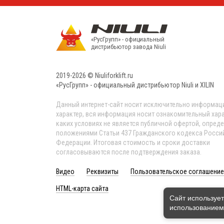
«РусГрупп» - официальный
диcтрибьютор завода Niuli
2019-2026 © Niuliforklift.ru
«РусГрупп» - официальный диcтрибьютор Niuli и XILIN
Данный интернет-сайт носит исключительно информа
характер, вся информация носит ознакомительный хара
каких условиях не является публичной офертой, опред
положениями Статьи 437 Гражданского кодекса Росси
Федерации. Итоговая стоимость и сроки доставки
согласовываются после подтверждения заказа.
Видео
Реквизиты
Пользовательское соглашение
HTML-карта сайта
Сайт использует
использованием 