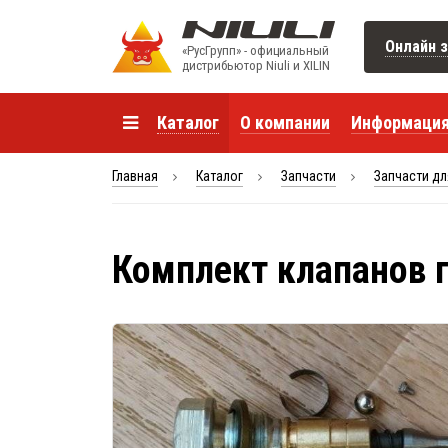
Онлайн з
«РусГрупп» - официальный
диcтрибьютор Niuli и XILIN
Каталог
О компании
Информаци
Главная
Каталог
Запчасти
Запчасти дл
Комплект клапанов 