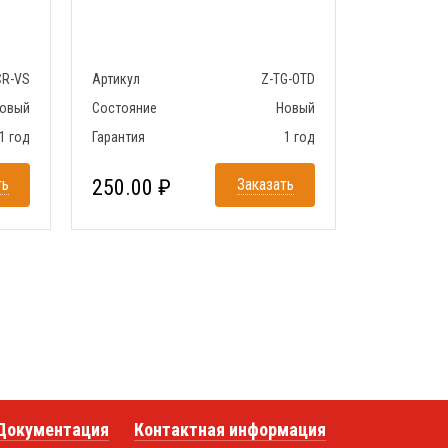
CR-VS
Артикул
Z-TG-OTD
овый
Состояние
Новый
1 год
Гарантия
1 год
ть
250.00 ₽
Заказать
Документация
Контактная информация