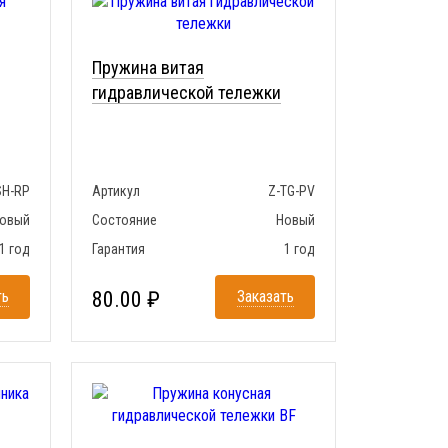
Пружина витая
гидравлической тележки
SH-RP
Артикул
Z-TG-PV
овый
Состояние
Новый
1 год
Гарантия
1 год
ть
80.00 ₽
Заказать