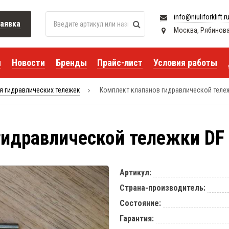
info@niuliforklift.r
аявка
Москва, Рябиновая 
я
Новости
Бренды
Прайс-лист
Условия работы
я гидравлических тележек
Комплект клапанов гидравлической теле
гидравлической тележки DF
Артикул:
Страна-производитель:
Состояние:
Гарантия: