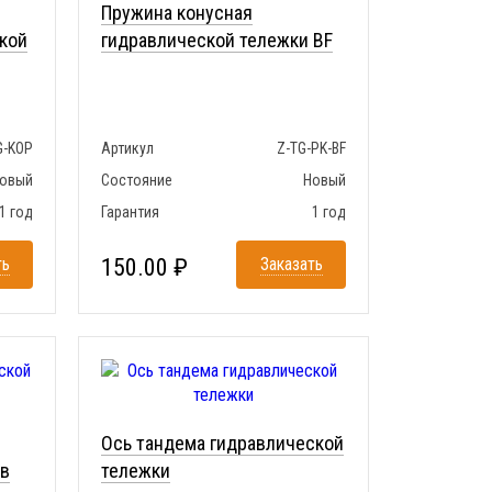
Пружина конусная
кой
гидравлической тележки BF
G-KOP
Артикул
Z-TG-PK-BF
овый
Состояние
Новый
1 год
Гарантия
1 год
ть
150.00 ₽
Заказать
Ось тандема гидравлической
 в
тележки