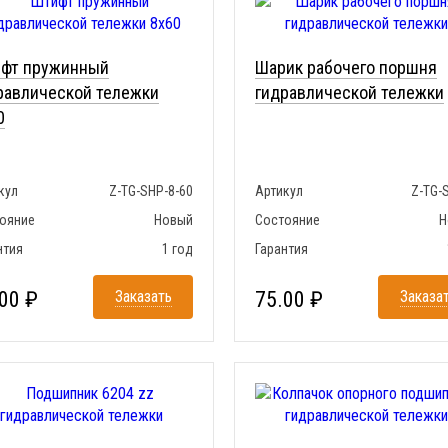
фт пружинный
Шарик рабочего поршня
равлической тележки
гидравлической тележки
0
кул
Z-TG-SHP-8-60
Артикул
Z-TG-
ояние
Новый
Состояние
Н
нтия
1 год
Гарантия
00 ₽
Заказать
75.00 ₽
Заказа