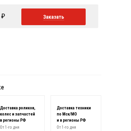
₽
Заказать
ке
Доставка роликов,
Доставка техники
колес и запчастей
по Мск/МО
в регионы РФ
и в регионы РФ
От 1-го дня
От 1-го дня