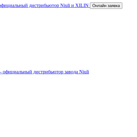
официальный диcтрибьютор Niuli и XILIN
Онлайн заявка
- официальный диcтрибьютор завода Niuli