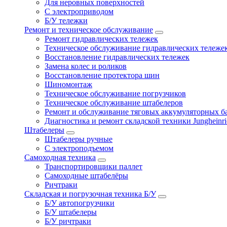
Для неровных поверхностей
С электроприводом
Б/У тележки
Ремонт и техническое обслуживание
Ремонт гидравлических тележек
Техническое обслуживание гидравлических тележе
Восстановление гидравлических тележек
Замена колес и роликов
Восстановление протектора шин
Шиномонтаж
Техническое обслуживание погрузчиков
Техническое обслуживание штабелеров
Ремонт и обслуживание тяговых аккумуляторных б
Диагностика и ремонт складской техники Jungheinri
Штабелеры
Штабелеры ручные
С электроподъемом
Самоходная техника
Транспортировщики паллет
Самоходные штабелёры
Ричтраки
Складская и погрузочная техника Б/У
Б/У автопогрузчики
Б/У штабелеры
Б/У ричтраки