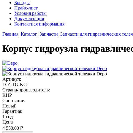
Бренды
Прайс-лист
Условия работы
Документация
Контактная информация
Главная
Каталог
Запчасти
Запчасти для гидравлических теле
Корпус гидроузла гидравличе
Артикул:
D-Z-TG-KG
Страна-производитель:
КНР
Состояние:
Новый
Гарантия:
1 год
Цена
4 550.00
₽