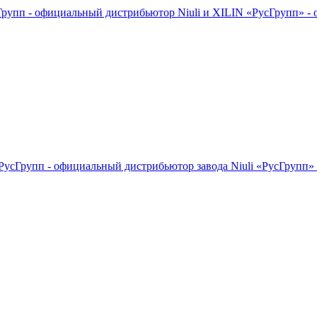
«РусГрупп» - 
«РусГрупп» 