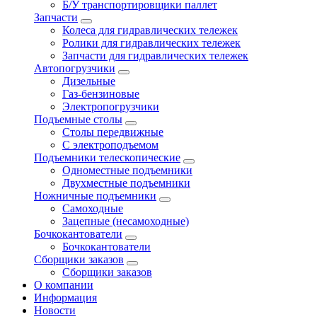
Б/У транспортировщики паллет
Запчасти
Колеса для гидравлических тележек
Ролики для гидравлических тележек
Запчасти для гидравлических тележек
Автопогрузчики
Дизельные
Газ-бензиновые
Электропогрузчики
Подъемные столы
Столы передвижные
С электроподъемом
Подъемники телескопические
Одноместные подъемники
Двухместные подъемники
Ножничные подъемники
Самоходные
Зацепные (несамоходные)
Бочкокантователи
Бочкокантователи
Сборщики заказов
Сборщики заказов
О компании
Информация
Новости