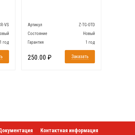
CR-VS
Артикул
Z-TG-OTD
овый
Состояние
Новый
1 год
Гарантия
1 год
ть
250.00 ₽
Заказать
Документация
Контактная информация