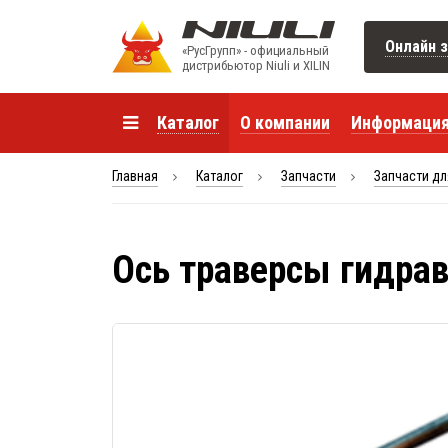
Онлайн з
«РусГрупп» - официальный
диcтрибьютор Niuli и XILIN
Каталог
О компании
Информаци
Главная
Каталог
Запчасти
Запчасти дл
Ось траверсы гидра