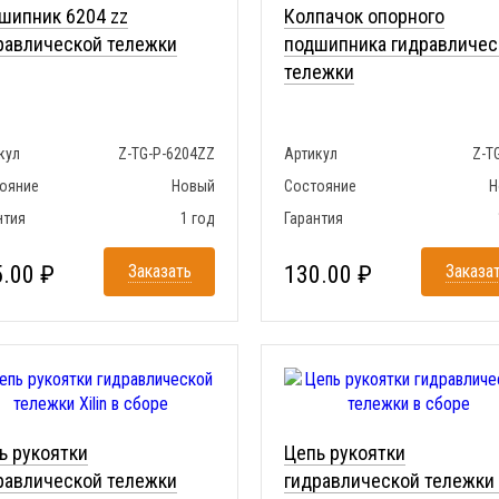
шипник 6204 zz
Колпачок опорного
равлической тележки
подшипника гидравличес
тележки
кул
Z-TG-P-6204ZZ
Артикул
Z-T
ояние
Новый
Состояние
Н
нтия
1 год
Гарантия
.00 ₽
Заказать
130.00 ₽
Заказа
ь рукоятки
Цепь рукоятки
равлической тележки
гидравлической тележки