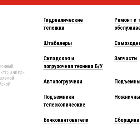
Гидравлические
Ремонт и 
тележки
обслужив
Штабелеры
Самоходна
Складская и
Запчасти
погрузочная техника Б/У
ционный
ктер и ни при
еляемой
Автопогрузчики
Подъемны
йской
Подъемники
Ножничны
телескопические
Бочкокантователи
Сборщики 