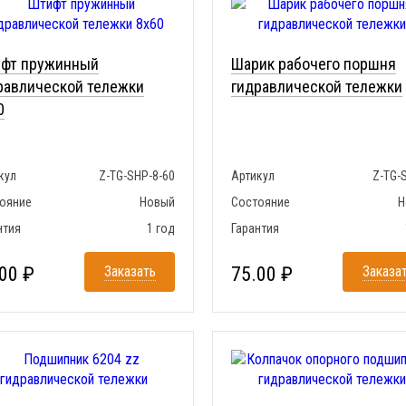
фт пружинный
Шарик рабочего поршня
равлической тележки
гидравлической тележки
0
кул
Z-TG-SHP-8-60
Артикул
Z-TG-
ояние
Новый
Состояние
Н
нтия
1 год
Гарантия
00 ₽
Заказать
75.00 ₽
Заказа