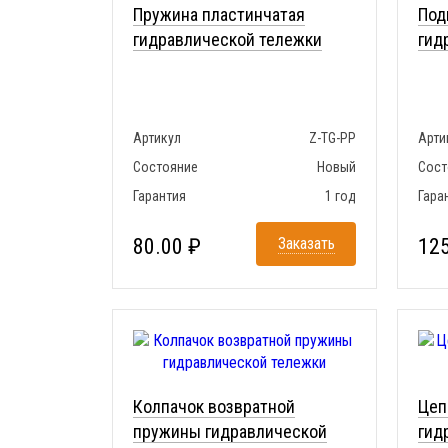
Пружина пластинчатая
Под
гидравлической тележки
гид
Артикул
Z-TG-PP
Арти
Состояние
Новый
Сост
Гарантия
1 год
Гара
80.00 ₽
Заказать
125
Колпачок возвратной
Цеп
пружины гидравлической
гид