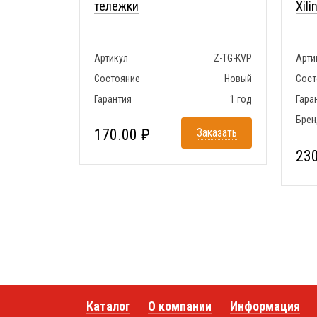
тележки
Xili
Артикул
Z-TG-KVP
Арти
Состояние
Новый
Сост
Гарантия
1 год
Гара
Брен
170.00 ₽
Заказать
230
Каталог
О компании
Информация