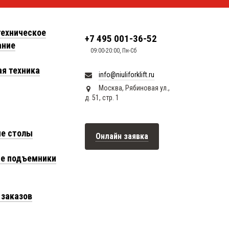
техническое
+7 495 001-36-52
ание
09:00-20:00, Пн-Сб
я техника
info@niuliforklift.ru
Москва, Рябиновая ул.,
д. 51, стр. 1
е столы
Онлайн заявка
е подъемники
заказов