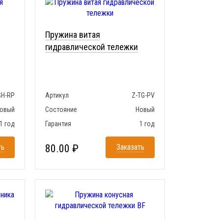
Пружина витая
гидравлической тележки
SH-RP
Артикул
Z-TG-PV
овый
Состояние
Новый
1 год
Гарантия
1 год
ть
80.00 ₽
Заказать