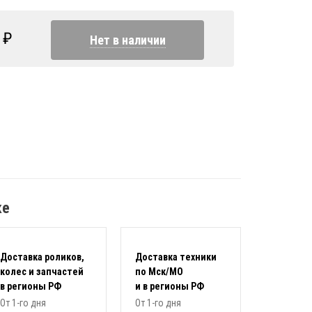
₽
Нет в наличии
ке
Доставка роликов,
Доставка техники
колес и запчастей
по Мск/МО
в регионы РФ
и в регионы РФ
От 1-го дня
От 1-го дня