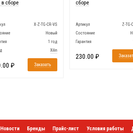
n в сборе
сборе
кул
X-Z-TG-CR-VS
Артикул
Z-TG-
ояние
Новый
Состояние
Н
нтия
1 год
Гарантия
д
Xilin
230.00 ₽
Заказа
.00 ₽
Заказать
Новости
Бренды
Прайс-лист
Условия работы