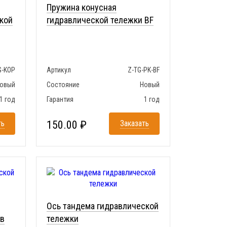
Пружина конусная
кой
гидравлической тележки BF
G-KOP
Артикул
Z-TG-PK-BF
овый
Состояние
Новый
1 год
Гарантия
1 год
ть
150.00 ₽
Заказать
Ось тандема гидравлической
 в
тележки