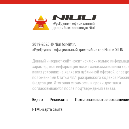
«РусГрупп» - официальный
диcтрибьютор завода Niuli
2019-2026 © Niuliforklift.ru
«РусГрупп» - официальный диcтрибьютор Niuli и XILIN
Данный интернет-сайт носит исключительно информа
характер, вся информация носит ознакомительный хара
каких условиях не является публичной офертой, опред
положениями Статьи 437 Гражданского кодекса Росси
Федерации. Итоговая стоимость и сроки доставки
согласовываются после подтверждения заказа.
Видео
Реквизиты
Пользовательское соглашение
HTML-карта сайта