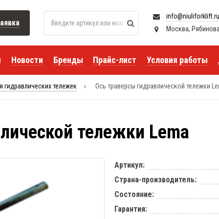
info@niuliforklift.r
аявка
Москва, Рябиновая 
я
Новости
Бренды
Прайс-лист
Условия работы
я гидравлических тележек
Ось траверсы гидравлической тележки L
влической тележки Lema
Артикул:
Страна-производитель:
Состояние:
Гарантия: