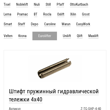
Tisel
Noblelift
Niuli
Still
Pfaff
OttoKurtbach
Lema
Pramac
BT
Rocla
Oxlift
Xilin
Grost
Smart
Staff
Depo
Caroline
Warun
EasyWork
Velten
Krona
Unilift
Qlift
Maxilift
Eurolifter
Штифт пружинный гидравлической
тележки 4x40
Артикул
Z-TG-SHP-4-40