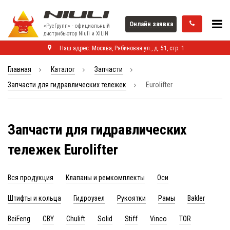
Онлайн заявка
«РусГрупп» - официальный
диcтрибьютор Niuli и XILIN
Наш адрес: Москва, Рябиновая ул., д. 51, стр. 1
Главная
Каталог
Запчасти
Запчасти для гидравлических тележек
Eurolifter
Запчасти для гидравлических
тележек Eurolifter
Вся продукция
Клапаны и ремкомплекты
Оси
Штифты и кольца
Гидроузел
Рукоятки
Рамы
Bakler
BeiFeng
CBY
Chulift
Solid
Stiff
Vinco
TOR