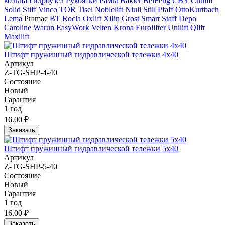
кольца
Гидроузел
Рукоятки
Рамы
Bakler
BeiFeng
CBY
Chulift
Solid
Stiff
Vinco
TOR
Tisel
Noblelift
Niuli
Still
Pfaff
OttoKurtbach
Lema
Pramac
BT
Rocla
Oxlift
Xilin
Grost
Smart
Staff
Depo
Caroline
Warun
EasyWork
Velten
Krona
Eurolifter
Unilift
Qlift
Maxilift
Штифт пружинный гидравлической тележки 4x40
Артикул
Z-TG-SHP-4-40
Состояние
Новый
Гарантия
1 год
16.00 ₽
Заказать
Штифт пружинный гидравлической тележки 5x40
Артикул
Z-TG-SHP-5-40
Состояние
Новый
Гарантия
1 год
16.00 ₽
Заказать