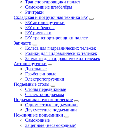
Транспортировщики паллет
Самоходные штабелёры
Ричтраки
Складская и погрузочная техника Б/У
Б/У автопогрузчики
Б/У штабелеры
Б/У ричтраки
Б/У транспортировщики паллет
Запчасти
Колеса для гидравлических тележек
Ролики для гидравлических тележек
Запчасти для гидравлических тележек
Автопогрузчики
Дизельные
Газ-бензиновые
Электропогрузчики
Подъемные столы
Столы передвижные
С электроподъемом
Подъемники телескопические
Одноместные подъемники
Двухместные подъемники
Ножничные подъемники
Самоходные
Зацепные (несамоходные)