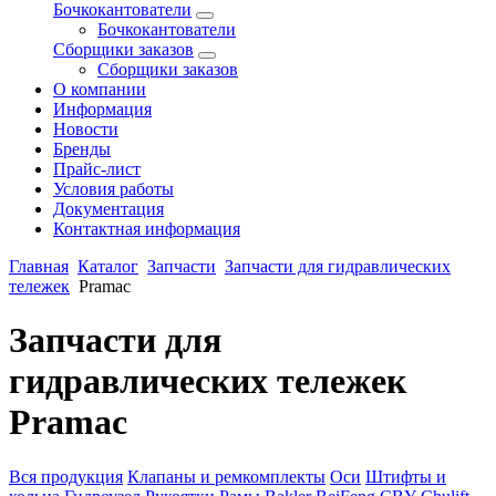
Бочкокантователи
Бочкокантователи
Сборщики заказов
Сборщики заказов
О компании
Информация
Новости
Бренды
Прайс-лист
Условия работы
Документация
Контактная информация
Главная
Каталог
Запчасти
Запчасти для гидравлических
тележек
Pramac
Запчасти для
гидравлических тележек
Pramac
Вся продукция
Клапаны и ремкомплекты
Оси
Штифты и