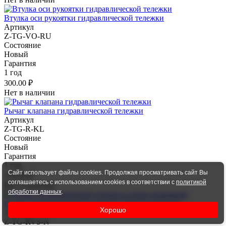
Втулка оси рукоятки гидравлической тележки
Артикул
Z-TG-VO-RU
Состояние
Новый
Гарантия
1 год
300.00 ₽
Нет в наличии
Рычаг клапана гидравлической тележки
Артикул
Z-TG-R-KL
Состояние
Новый
Гарантия
1 год
Сайт использует файлы cookies. Продолжая просматривать сайт Вы
370.00 ₽
соглашаетесь с использованием cookies в соответствии с
политикой
Нет в наличии
обработки данных
.
Ролик гидравлической тележки в сборе нажимной
Хорошо
Артикул
Z-TG-RVS-N